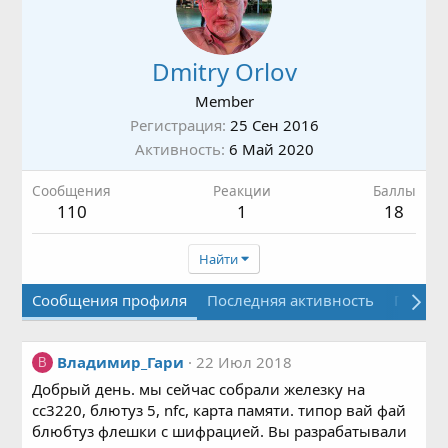
Dmitry Orlov
Member
Регистрация
25 Сен 2016
Активность
6 Май 2020
Сообщения
Реакции
Баллы
110
1
18
Найти
Сообщения профиля
Последняя активность
Публи
Владимир_Гари
22 Июл 2018
В
Добрый день. мы сейчас собрали железку на
сс3220, блютуз 5, nfc, карта памяти. типор вай фай
блюбтуз флешки с шифрацией. Вы разрабатывали