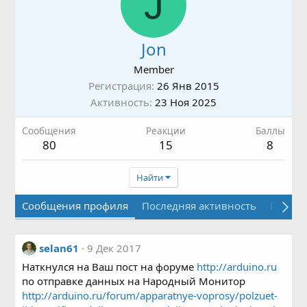
J
Jon
Member
Регистрация
26 Янв 2015
Активность
23 Ноя 2025
Сообщения
Реакции
Баллы
80
15
8
Найти
Сообщения профиля
Последняя активность
Публи
selan61
9 Дек 2017
Наткнулся на Ваш пост на форуме
http://arduino.ru
по отправке данных на Народный Монитор
http://arduino.ru/forum/apparatnye-voprosy/polzuet-