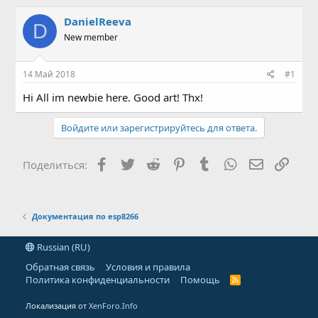
в
а
т
т
DanielReeva
D
о
а
New member
р
н
т
а
е
ч
14 Май 2018
#1
м
а
ы
л
Hi All im newbie here. Good art! Thx!
а
Войдите или зарегистрируйтесь для ответа.
Facebook
Twitter
Reddit
Pinterest
Tumblr
WhatsApp
Электронн
Ссыл
Поделиться:
Документация по esp8266
Russian (RU)
Обратная связь
Условия и правила
Политика конфиденциальности
Помощь
R
S
S
Локализация от
XenForo.Info