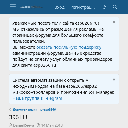
Вход
Регистрация
Уважаемые посетители сайта esp8266.ru!
Мы отказались от размещения рекламы на
страницах форума для большего комфорта
пользователей.
Вы можете
оказать посильную поддержку
администрации форума. Данные средства
пойдут на оплату услуг облачных провайдеров
для сайта esp8266.ru
Система автоматизации с открытым
исходным кодом на базе esp8266/esp32
микроконтроллеров и приложения IoT Manager.
Наша группа в Telegram
Документация по esp8266
396 Hi!
А
Д
DanielReeva
14 Май 2018