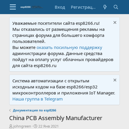
Вход
Регистрация
Уважаемые посетители сайта esp8266.ru!
Мы отказались от размещения рекламы на
страницах форума для большего комфорта
пользователей.
Вы можете
оказать посильную поддержку
администрации форума. Данные средства
пойдут на оплату услуг облачных провайдеров
для сайта esp8266.ru
Система автоматизации с открытым
исходным кодом на базе esp8266/esp32
микроконтроллеров и приложения IoT Manager.
Наша группа в Telegram
Документация по esp8266
China PCB Assembly Manufacturer
А
Д
johngreen
22 Янв 2021