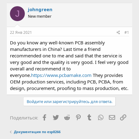
в
а
т
т
johngreen
J
о
а
New member
р
н
т
а
е
ч
22 Янв 2021
#1
м
а
ы
л
Do you know any well-known PCB assembly
а
manufacturers in China? Last time a friend
recommended one to me and said that the service is
very good and the quality is very good. I feel very good
overall and recommend it to
everyone.
https://www.pcbamake.com
They provides
OEM production services, including PCB, PCBA, from
design, procurement, proofing to mass production, etc.
Войдите или зарегистрируйтесь для ответа.
Facebook
Twitter
Reddit
Pinterest
Tumblr
WhatsApp
Электронн
Ссыл
Поделиться:
Документация по esp8266