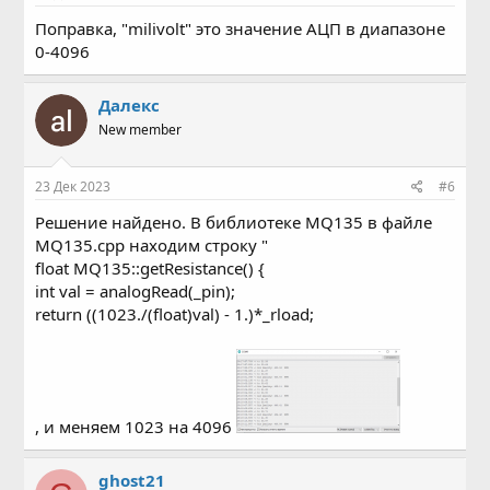
Поправка, "milivolt" это значение АЦП в диапазоне
0-4096
Далекс
New member
23 Дек 2023
#6
Решение найдено. В библиотеке MQ135 в файле
MQ135.cpp находим строку "
float MQ135::getResistance() {
int val = analogRead(_pin);
return ((1023./(float)val) - 1.)*_rload;
, и меняем 1023 на 4096
ghost21