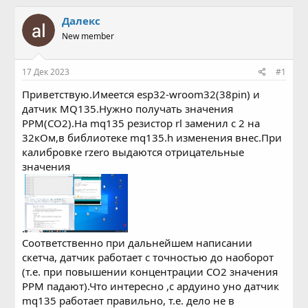
в
а
т
т
Далекс
о
а
New member
р
н
т
а
е
ч
17 Дек 2023
#1
м
а
ы
л
Приветствую.Имеется esp32-wroom32(38pin) и
а
датчик MQ135.Нужно получать значения
PPM(CO2).На mq135 резистор rl заменил с 2 на
32кОм,в библиотеке mq135.h изменения внес.При
калибровке rzero выдаются отрицательные
значения
.
Соответственно при дальнейшем написании
скетча, датчик работает с точностью до наоборот
(т.е. при повышении концентрации CO2 значения
PPM падают).Что интересно ,с ардуино уно датчик
mq135 работает правильно, т.е. дело не в