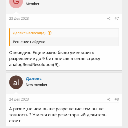
G
Member
23 Дек 2023
#7
Далекс написал(а):
Решение найдено
Опередил. Еще можно было уменьшить
разрешение до 9 бит вписав в сетап строку
analogReadResolution(9);
Далекс
New member
24 Дек 2023
#8
А разве ,не чем выше разрешение-тем выше
точность ? У меня ещё резисторный делитель
стоит.