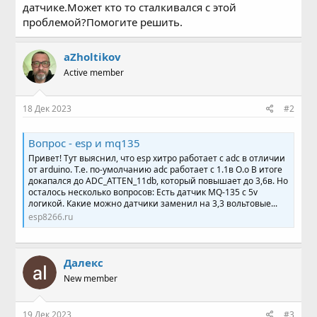
датчике.Может кто то сталкивался с этой
проблемой?Помогите решить.
aZholtikov
Active member
18 Дек 2023
#2
Вопрос - esp и mq135
Привет! Тут выяснил, что esp хитро работает с adc в отличии
от arduino. Т.е. по-умолчанию adc работает с 1.1в O.o В итоге
докапался до ADC_ATTEN_11db, который повышает до 3,6в. Но
осталось несколько вопросов: Есть датчик MQ-135 с 5v
логикой. Какие можно датчики заменил на 3,3 вольтовые...
esp8266.ru
Далекс
New member
19 Дек 2023
#3