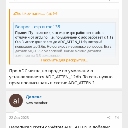
aZholtikov написал(а):
Вопрос - esp и mq135
Привет! Тут выяснил, что esp хитро работает с adc в
отличии от arduino. Т.е. по-умолчанию adc работает с 1.1в
O.o В итоге докапался до ADC_ATTEN_11db, который
повышает до 3,6в. Но осталось несколько вопросов: Есть
датчик MQ-135 с 5v логикой. Какие можно датчики
заменил на 3,3 вольтовые...
Нажмите для раскрытия...
esp8266.ru
Про ADC читал,но вроде по умолчанию
устанавливается ADC_ATTEN_12db .То есть нужно
прям прописывать в скетче ADC_ATTEN ?
Далекс
New member
22 Дек 2023
#4
Переписал скетч с учётом ADC_ATTEN и добавил