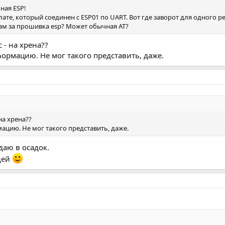
чная ESP!
ате, который соединен с ESP01 по UART. Вот где заворот для одного ре
там за прошивка esp? Может обычная AT?
 - на хрена??
ормацию. Не мог такого представить, даже.
на хрена??
ацию. Не мог такого представить, даже.
даю в осадок.
дей