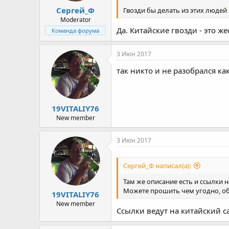
Сергей_Ф
Гвозди бы делать из этих людей
Moderator
Да. Китайские гвозди - это ж
Команда форума
3 Июн 2017
так никто и не разобрался ка
19VITALIY76
New member
3 Июн 2017
Сергей_Ф написал(а):
Там же описание есть и ссылки 
Можете прошить чем угодно, обы
19VITALIY76
New member
Ссылки ведут на китайский са