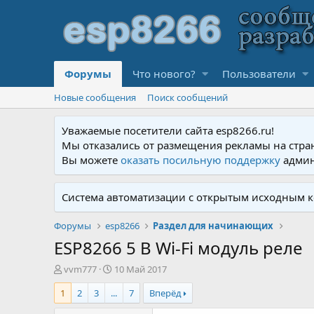
Форумы
Что нового?
Пользователи
Новые сообщения
Поиск сообщений
Уважаемые посетители сайта esp8266.ru!
Мы отказались от размещения рекламы на стра
Вы можете
оказать посильную поддержку
админ
Система автоматизации с открытым исходным к
Форумы
esp8266
Раздел для начинающих
ESP8266 5 В Wi-Fi модуль реле
А
Д
vvm777
10 Май 2017
в
а
1
2
3
...
7
Вперёд
т
т
о
а