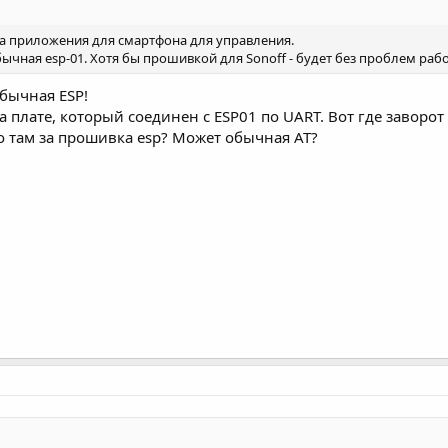
на приложения для смартфона для управления.
чная esp-01. Хотя бы прошивкой для Sonoff - будет без проблем рабо
обычная ESP!
 плате, который соединен с ESP01 по UART. Вот где заворот
о там за прошивка esp? Может обычная AT?