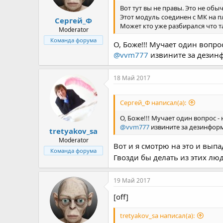
Вот тут вы не правы. Это не обы
Этот модуль соединен с МК на пл
Сергей_Ф
Может кто уже разбирался что 
Moderator
Команда форума
О, Боже!!! Мучает один вопрос
@vvm777
извините за дезинф
18 Май 2017
Сергей_Ф написал(а):
О, Боже!!! Мучает один вопрос - 
@vvm777
извините за дезинформ
tretyakov_sa
Moderator
Вот и я смотрю на это и выпа
Команда форума
Гвозди бы делать из этих лю
19 Май 2017
[off]
tretyakov_sa написал(а):