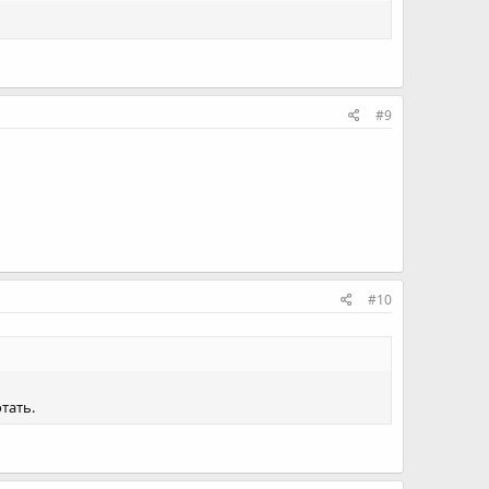
#9
#10
тать.