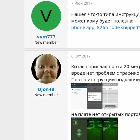
7 Июн 2017
V
Нашел что-то типа инструкци
может кому будет полезна:
phone app, 8266 code snipped
vvm777
New member
6 Окт 2017
Китаец прислал почти 20 мет
вроде нет проблем с трафик
По его инструкции подключит
Djon48
New member
на плате нет открытых порто