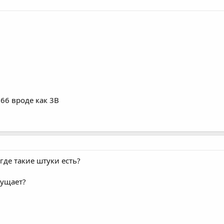
266 вроде как 3В
где такие штуки есть?
мущает?