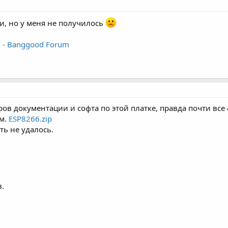
и, но у меня не получилось
? - Banggood Forum
ров документации и софта по этой платке, правда почти все
ом.
ESP8266.zip
ь не удалось.
в.