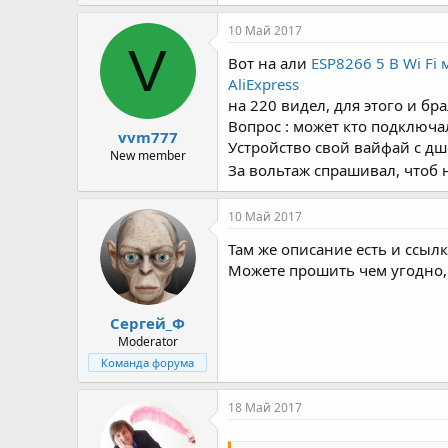
10 Май 2017
V
Вот на али
ESP8266 5 В Wi F
AliExpress
на 220 видел, для этого и бра
Вопрос : может кто подключа
vvm777
Устройство свой вайфай с дшс
New member
За вольтаж спрашивал, чтоб 
10 Май 2017
Там же описание есть и ссыл
Можете прошить чем угодно, 
Сергей_Ф
Moderator
Команда форума
18 Май 2017