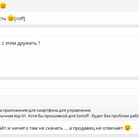
есть
[/off]
к с этим дружить ?
на приложения для смартфона для управления.
чная esp-01. Хотя бы прошивкой для Sonoff - будет без проблем рабо
йт и ничего там не скачать ... а продавец не отвечает
-