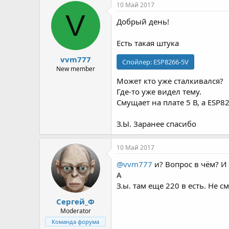
р
н
10 Май 2017
т
а
V
Добрый день!
е
ч
м
а
ы
л
Есть такая штука
а
vvm777
Спойлер:
ESP8266-5V
New member
Может кто уже сталкивался?
Где-то уже видел тему.
Смущает на плате 5 В, а ESP8
З.Ы. Заранее спасибо
10 Май 2017
@vvm777
и? Вопрос в чём? И 
А
З.ы. там еще 220 в есть. Не с
Сергей_Ф
Moderator
Команда форума