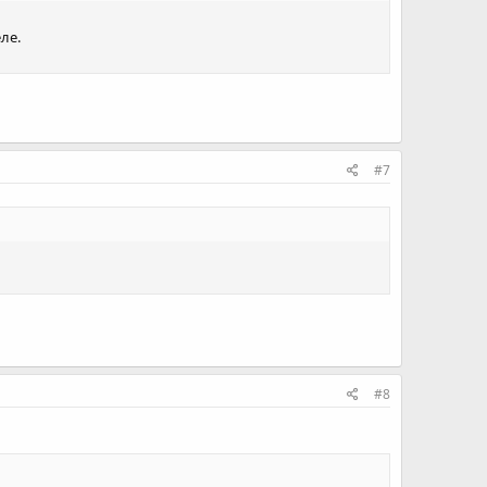
ле.
#7
#8