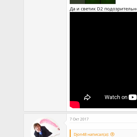
Да и светик D2 подозрительно
7 Окт 2017
Djon48 написал(а):