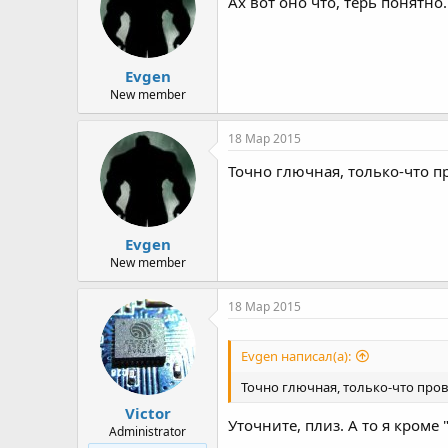
Ах вот оно что, терь понятно
Evgen
New member
18 Мар 2015
Точно глючная, только-что п
Evgen
New member
18 Мар 2015
Evgen написал(а):
Точно глючная, только-что про
Victor
Уточните, плиз. А то я кроме 
Administrator