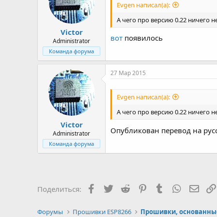
Evgen написал(а):
А чего про версию 0.22 ничего н
Victor
вот
появилось
Administrator
Команда форума
27 Мар 2015
Evgen написал(а):
А чего про версию 0.22 ничего н
Victor
Опубликован перевод на ру
Administrator
Команда форума
Facebook
Twitter
Reddit
Pinterest
Tumblr
WhatsApp
Элек
Поделиться:
Форумы
Прошивки ESP8266
Прошивки, основанные