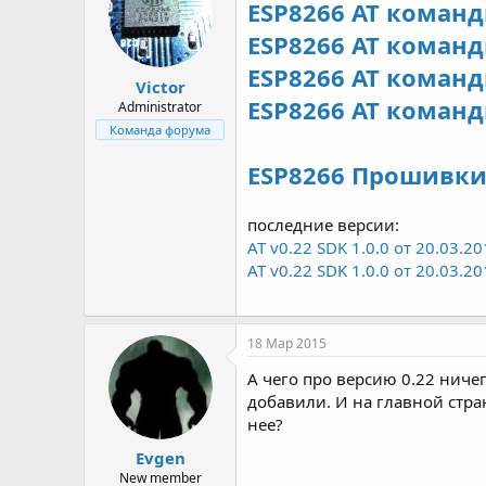
ESP8266 AT команд
р
н
т
а
ESP8266 AT команд
е
ч
м
а
ESP8266 AT команд
Victor
ы
л
ESP8266 AT команд
а
Administrator
Команда форума
ESP8266 Прошивк
последние версии:
AT v0.22 SDK 1.0.0 от 20.03.2
AT v0.22 SDK 1.0.0 от 20.03.2
18 Мар 2015
А чего про версию 0.22 ниче
добавили. И на главной стра
нее?
Evgen
New member