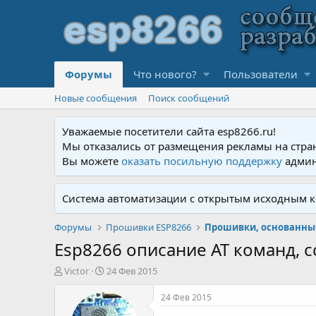
Форумы
Что нового?
Пользователи
Новые сообщения
Поиск сообщений
Уважаемые посетители сайта esp8266.ru!
Мы отказались от размещения рекламы на стра
Вы можете
оказать посильную поддержку
админ
Система автоматизации с открытым исходным к
Форумы
Прошивки ESP8266
Прошивки, основанные
Esp8266 описание AT команд, 
А
Д
Victor
24 Фев 2015
в
а
т
т
24 Фев 2015
о
а