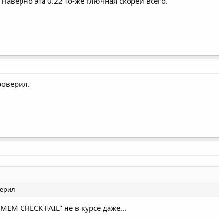
. Наверно эта 0.22 то-же глючная скорей всего.
роверил.
верил
"MEM CHECK FAIL" не в курсе даже...