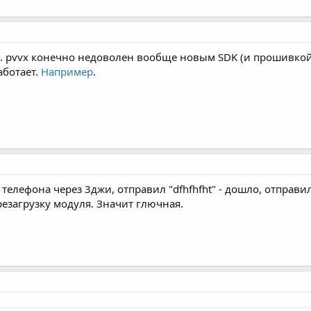
ь... pvvx конечно недоволен вообще новым SDK (и прошивко
аботает.
Например
.
 телефона через 3джи, отправил "dfhfhfht" - дошло, отправил
езагрузку модуля. Значит глючная.