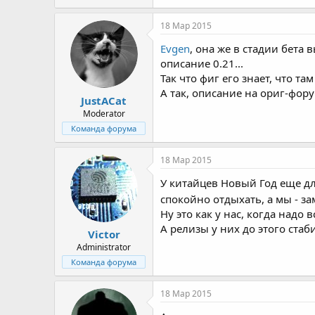
18 Мар 2015
Evgen
, она же в стадии бета 
описание 0.21...
Так что фиг его знает, что т
А так, описание на ориг-фору
JustACat
Moderator
Команда форума
18 Мар 2015
У китайцев Новый Год еще дл
спокойно отдыхать, а мы - з
Ну это как у нас, когда надо в
А релизы у них до этого ста
Victor
Administrator
Команда форума
18 Мар 2015