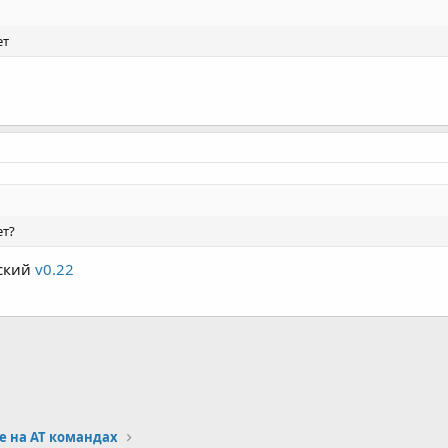
ет
ет?
сский
v0.22
тронная почта
Ссылка
 на AT командах