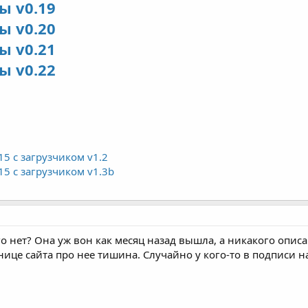
ы v0.19
ы v0.20
ы v0.21
ы v0.22
и
015 с загрузчиком v1.2
015 с загрузчиком v1.3b
го нет? Она уж вон как месяц назад вышла, а никакого опис
нице сайта про нее тишина. Случайно у кого-то в подписи н