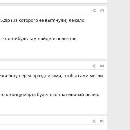
#3
15.zip (из которого ее вытянули) лежало
 что-нибудь там найдете полезное.
#4
тили бету перед праздниками, чтобы сами могли
что к концу марта будет окончательный релиз.
#5