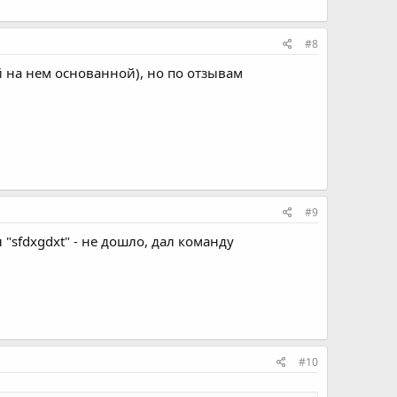
#8
й на нем основанной), но по отзывам
#9
 "sfdxgdxt" - не дошло, дал команду
#10