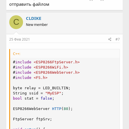
отправить файлом
CLDIKE
C
New member
25 Фев 2021
#7
C++:
#
include
<ESP8266FtpServer.h>
#
include
<ESP8266WiFi.h>
#
include
<ESP8266WebServer.h>
#
include
<FS.h>
byte relay 
=
 LED_BUILTIN
;
String ssid 
=
"MyESP"
;
bool
 stat 
=
false
;
ESP8266WebServer 
HTTP
(
80
)
;
FtpServer ftpSrv
;