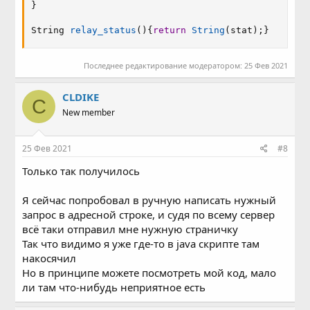
}
String 
relay_status
(
)
{
return
String
(
stat
)
;
}
Последнее редактирование модератором:
25 Фев 2021
CLDIKE
C
New member
25 Фев 2021
#8
Только так получилось
Я сейчас попробовал в ручную написать нужный
запрос в адресной строке, и судя по всему сервер
всё таки отправил мне нужную страничку
Так что видимо я уже где-то в java скрипте там
накосячил
Но в принципе можете посмотреть мой код, мало
ли там что-нибудь неприятное есть