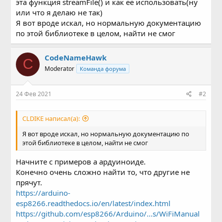
эта функция streamFile() и как её использовать(ну
или что я делаю не так)
Я вот вроде искал, но нормальную документацию
по этой библиотеке в целом, найти не смог
CodeNameHawk
C
Moderator
Команда форума
24 Фев 2021
#2
CLDIKE написал(а):
Я вот вроде искал, но нормальную документацию по
этой библиотеке в целом, найти не смог
Начните с примеров а ардуиноиде.
Конечно очень сложно найти то, что другие не
прячут.
https://arduino-
esp8266.readthedocs.io/en/latest/index.html
https://github.com/esp8266/Arduino/...s/WiFiManual