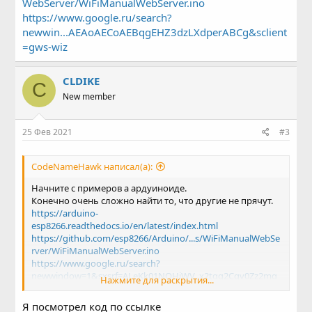
WebServer/WiFiManualWebServer.ino
https://www.google.ru/search?
newwin...AEAoAECoAEBqgEHZ3dzLXdperABCg&sclient
=gws-wiz
CLDIKE
C
New member
25 Фев 2021
#3
CodeNameHawk написал(а):
Начните с примеров а ардуиноиде.
Конечно очень сложно найти то, что другие не прячут.
https://arduino-
esp8266.readthedocs.io/en/latest/index.html
https://github.com/esp8266/Arduino/...s/WiFiManualWebSe
rver/WiFiManualWebServer.ino
https://www.google.ru/search?
newwindow=1&sxsrf=ALeKk01NOHiWV_x2tqg2Cqv0Zz2mg
Нажмите для раскрытия...
0lvbw:1614198237258&source=hp&ei=3bU2YLPCDe7JrgSq_
b2wDA&iflsig=AINFCbYAAAAAYDbD7b3EUZv7dxcvo9rc-
Я посмотрел код по ссылке