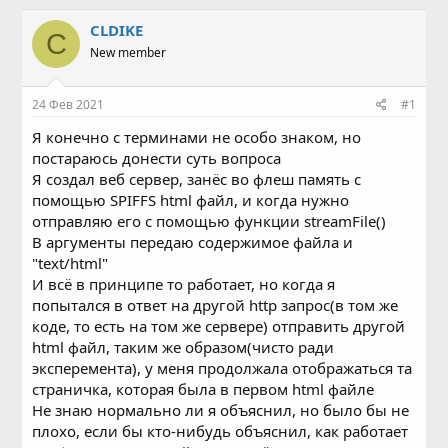
в
а
т
т
CLDIKE
C
о
а
New member
р
н
т
а
е
ч
24 Фев 2021
#1
м
а
ы
л
Я конечно с терминами не особо знаком, но
а
постараюсь донести суть вопроса
Я создал веб сервер, занёс во флеш память с
помощью SPIFFS html файл, и когда нужно
отправляю его с помощью функции streamFile()
В аргументы передаю содержимое файла и
"text/html"
И всё в принципе то работает, но когда я
попытался в ответ на другой http запрос(в том же
коде, то есть на том же сервере) отправить другой
html файл, таким же образом(чисто ради
эксперемента), у меня продолжала отображаться та
страничка, которая была в первом html файле
Не знаю нормально ли я объяснил, но было бы не
плохо, если бы кто-нибудь объяснил, как работает