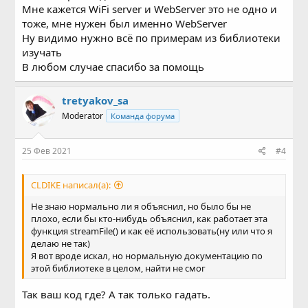
AYgaUC-
Мне кажется WiFi server и WebServer это не одно и
KNKy&q=esp8266+web+server+примеры&oq=ESP8266Web
тоже, мне нужен был именно WebServer
Server+пример&gs_lcp=Cgdnd3Mtd2l6EAMYADIECAAQDTI
Ну видимо нужно всё по примерам из библиотеки
GCAAQFhAeOgcIIxDqAhAnOgIIADoFCAAQywE6BggAEA0QH
joFCCEQoAFQhglY5Btg-
изучать
y5oAXAAeACAAeUBiAGgDJIBBTAuNS4zmAEAoAECoAEBqgE
В любом случае спасибо за помощь
HZ3dzLXdperABCg&sclient=gws-wiz
tretyakov_sa
Moderator
Команда форума
25 Фев 2021
#4
CLDIKE написал(а):
Не знаю нормально ли я объяснил, но было бы не
плохо, если бы кто-нибудь объяснил, как работает эта
функция streamFile() и как её использовать(ну или что я
делаю не так)
Я вот вроде искал, но нормальную документацию по
этой библиотеке в целом, найти не смог
Так ваш код где? А так только гадать.