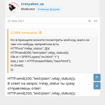
tretyakov_sa
Moderator
Команда форума
25 Фев 2021
#9
CLDIKE написал(а):
Но в принципе можете посмотреть мой код, мало ли
там что-нибудь неприятное есть
HTTP.on("/relay_status", [](){
HTTP.send(200,"text/plain",relay_status());
File in = SPIFFS.open("/in.html","r");
size_t sen = HTTP.streamFile(in,"text/html");
in.close();
});
Свер
HTTP.send(200,"text/plain",relay_status());
В ответ на запрос /relay_status ты сразу
Сниз
отправляешь ответ
HTTP.send(200,"text/plain",relay_status());
Это приводит к тому что size_t sen =
HTTP.streamFile(in,"text/html"); уже отправлять