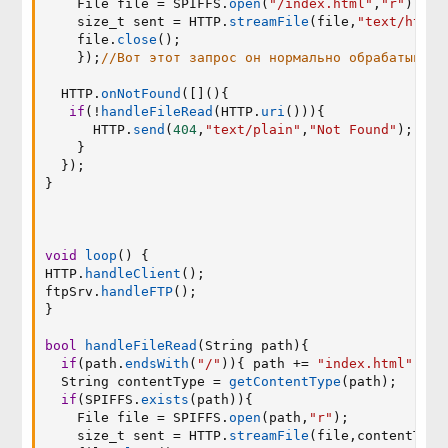
    File file 
=
 SPIFFS
.
open
(
"/index.html"
,
"r"
)
;
    size_t sent 
=
 HTTP
.
streamFile
(
file
,
"text/html"
    file
.
close
(
)
;
}
)
;
//Вот этот запрос он нормально обрабатывает
  HTTP
.
onNotFound
(
[
]
(
)
{
if
(
!
handleFileRead
(
HTTP
.
uri
(
)
)
)
{
      HTTP
.
send
(
404
,
"text/plain"
,
"Not Found"
)
;
}
}
)
;
}
void
loop
(
)
{
HTTP
.
handleClient
(
)
;
ftpSrv
.
handleFTP
(
)
;
}
bool
handleFileRead
(
String path
)
{
if
(
path
.
endsWith
(
"/"
)
)
{
 path 
+=
"index.html"
;
}
  String contentType 
=
getContentType
(
path
)
;
if
(
SPIFFS
.
exists
(
path
)
)
{
    File file 
=
 SPIFFS
.
open
(
path
,
"r"
)
;
    size_t sent 
=
 HTTP
.
streamFile
(
file
,
contentType