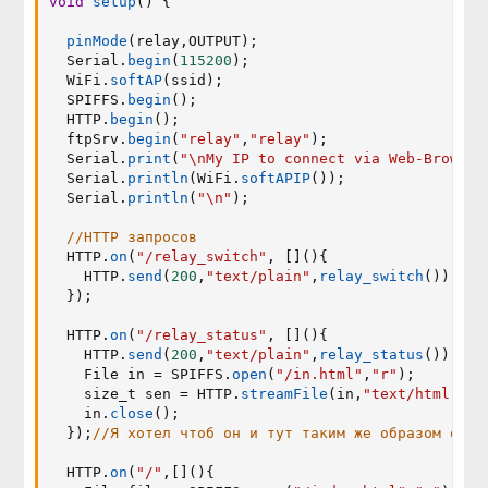
void
setup
(
)
{
pinMode
(
relay
,
OUTPUT
)
;
  Serial
.
begin
(
115200
)
;
  WiFi
.
softAP
(
ssid
)
;
  SPIFFS
.
begin
(
)
;
  HTTP
.
begin
(
)
;
  ftpSrv
.
begin
(
"relay"
,
"relay"
)
;
  Serial
.
print
(
"\nMy IP to connect via Web-Browser
  Serial
.
println
(
WiFi
.
softAPIP
(
)
)
;
  Serial
.
println
(
"\n"
)
;
//HTTP запросов
  HTTP
.
on
(
"/relay_switch"
,
[
]
(
)
{
    HTTP
.
send
(
200
,
"text/plain"
,
relay_switch
(
)
)
;
}
)
;
  HTTP
.
on
(
"/relay_status"
,
[
]
(
)
{
    HTTP
.
send
(
200
,
"text/plain"
,
relay_status
(
)
)
;
    File in 
=
 SPIFFS
.
open
(
"/in.html"
,
"r"
)
;
    size_t sen 
=
 HTTP
.
streamFile
(
in
,
"text/html"
)
;
    in
.
close
(
)
;
}
)
;
//Я хотел чтоб он и тут таким же образом отпр
  HTTP
.
on
(
"/"
,
[
]
(
)
{