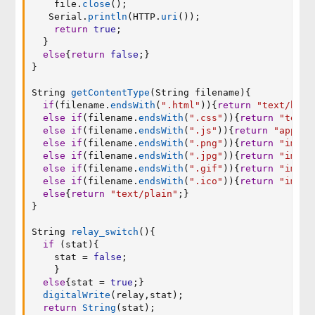
    file
.
close
(
)
;
   Serial
.
println
(
HTTP
.
uri
(
)
)
;
return
true
;
}
else
{
return
false
;
}
}
String 
getContentType
(
String filename
)
{
if
(
filename
.
endsWith
(
".html"
)
)
{
return
"text/html
else
if
(
filename
.
endsWith
(
".css"
)
)
{
return
"text/
else
if
(
filename
.
endsWith
(
".js"
)
)
{
return
"applic
else
if
(
filename
.
endsWith
(
".png"
)
)
{
return
"image
else
if
(
filename
.
endsWith
(
".jpg"
)
)
{
return
"image
else
if
(
filename
.
endsWith
(
".gif"
)
)
{
return
"image
else
if
(
filename
.
endsWith
(
".ico"
)
)
{
return
"image
else
{
return
"text/plain"
;
}
}
String 
relay_switch
(
)
{
if
(
stat
)
{
    stat 
=
false
;
}
else
{
stat 
=
true
;
}
digitalWrite
(
relay
,
stat
)
;
return
String
(
stat
)
;