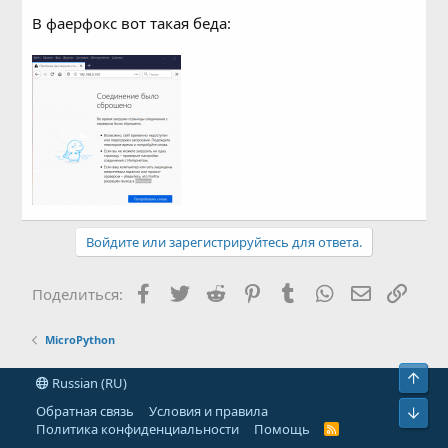
В фаерфокс вот такая беда:
Войдите или зарегистрируйтесь для ответа.
Facebook
Twitter
Reddit
Pinterest
Tumblr
WhatsApp
Электронн
Ссыл
Поделиться:
MicroPython
Свер
Russian (RU)
Обратная связь
Условия и правила
Сниз
Политика конфиденциальности
Помощь
R
S