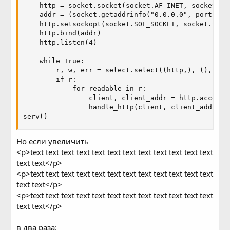
    http = socket.socket(socket.AF_INET, socket.SOC
    addr = (socket.getaddrinfo("0.0.0.0", port))[0]
    http.setsockopt(socket.SOL_SOCKET, socket.SO_RE
    http.bind(addr)

    http.listen(4)

    while True:

        r, w, err = select.select((http,), (), (), 
        if r:

            for readable in r:

                client, client_addr = http.accept()
                handle_http(client, client_addr)

serv()
Но если увеличить
<p>text text text text text text text text text text text text
text text</p>
<p>text text text text text text text text text text text text
text text</p>
<p>text text text text text text text text text text text text
text text</p>
в два раза: