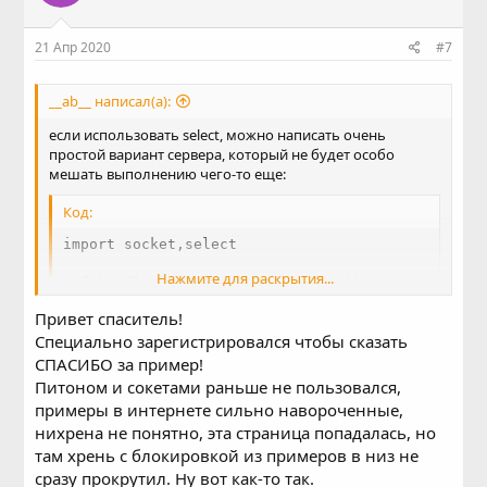
21 Апр 2020
#7
__ab__ написал(а):
если использовать select, можно написать очень
простой вариант сервера, который не будет особо
мешать выполнению чего-то еще:
Код:
import socket,select

Нажмите для раскрытия...
def handle_http(client, client_addr):

    client.send("HTTP/1.0 200 OK\r\n\r\nHelloWorl
Привет спаситель!
    client.close()

Специально зарегистрировался чтобы сказать
..........

СПАСИБО за пример!
Питоном и сокетами раньше не пользовался,
serv()
примеры в интернете сильно навороченные,
нихрена не понятно, эта страница попадалась, но
там хрень с блокировкой из примеров в низ не
сразу прокрутил. Ну вот как-то так.