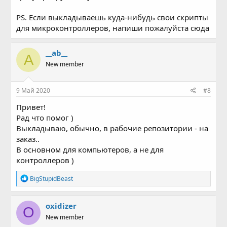
PS. Если выкладываешь куда-нибудь свои скрипты
для микроконтроллеров, напиши пожалуйста сюда
__ab__
A
New member
9 Май 2020
#8
Привет!
Рад что помог )
Выкладываю, обычно, в рабочие репозитории - на
заказ..
В основном для компьютеров, а не для
контроллеров )
Р
BigStupidBeast
е
а
к
oxidizer
O
ц
New member
и
и