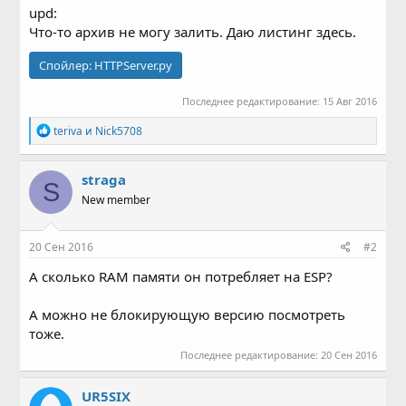
upd:
Что-то архив не могу залить. Даю листинг здесь.
Спойлер:
HTTPServer.py
Последнее редактирование:
15 Авг 2016
Р
teriva
и
Nick5708
е
а
к
straga
S
ц
New member
и
и
:
20 Сен 2016
#2
А сколько RAM памяти он потребляет на ESP?
А можно не блокирующую версию посмотреть
тоже.
Последнее редактирование:
20 Сен 2016
UR5SIX