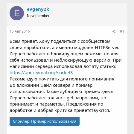
в
а
т
т
evgeny2k
E
о
а
New member
р
н
т
а
е
ч
15 Авг 2016
#1
м
а
ы
л
Всем привет. Хочу поделиться с сообществом
а
своей наработкой, а именно модулем HTTPServer.
Сервер работает в блокирующем режиме, но для
себя использовал и неблокирующую версию. При
написании сервера использовал вот эту статью:
https://andreymal.org/socket3
Рекомендую почитать для полного понимания.
Во вложении файл сервера и пример
использования. Также дублирую пример здесь.
Сервер работает только с get-запросами, но
принимает и параметры. Предложения по
доработке и добрая критика приветствуются.
Спойлер:
Пример использования