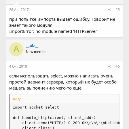
26 Авг 2017
#5
при попытке импорта выдает ошибку. Говорит не
знает такого модуля.
ImportError: no module named 'HTTPServer'
__ab__
A
New member
4 Окт 2018
#6
если использовать select, можно написать очень
простой вариант сервера, который не будет особо
мешать выполнению чего-то еще:
Код:
import socket,select

def handle_http(client, client_addr):

    client.send("HTTP/1.0 200 OK\r\n\r\nHelloWorld
    client.close()
