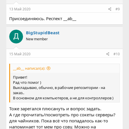
:
13 Май 2020
#9
Присоединяюсь. Респект __ab__
BigStupidBeast
New member
15 Май 2020
#10
__ab__ написал(а):
Привет!
Рад что помог )
Выкладываю, обычно, в рабочие репозитории - на
заказ..
В основном для компьютеров, а не для контроллеров )
Тоже зарегался плюсануть и вопрос задать.
А где прочитать/посмотреть про сокеты серверы?
для чайников. Пока всё что попадалось как-то
напоминает тот мем про сову. Можно на