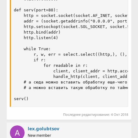
def serv(port=80):

    http = socket.socket(socket.AF_INET, socket.SOC
    addr = (socket.getaddrinfo("0.0.0.0", port))[0]
    http.setsockopt(socket.SOL_SOCKET, socket.SO_RE
    http.bind(addr)

    http.listen(4)

    while True:

        r, w, err = select.select((http,), (), (), 
        if r:

            for readable in r:

                client, client_addr = http.accept()
                handle_http(client, client_addr)

    # a cюда можно вставить обработку еще-чего-то

    # а можно вставить такую обработку по таймеру

serv()
Последнее редактирование:
4 Окт 2018
lex.golubtsov
New member