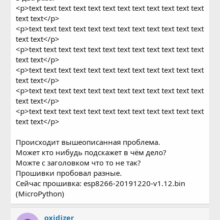
<p>text text text text text text text text text text text text
text text</p>
<p>text text text text text text text text text text text text
text text</p>
<p>text text text text text text text text text text text text
text text</p>
<p>text text text text text text text text text text text text
text text</p>
<p>text text text text text text text text text text text text
text text</p>
<p>text text text text text text text text text text text text
text text</p>
Происходит вышеописанная проблема.
Может кто нибудь подскажет в чём дело?
Можте с заголовком что то не так?
Прошивки пробовал разные.
Сейчас прошивка: esp8266-20191220-v1.12.bin
(MicroPython)
oxidizer