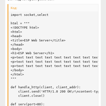
Код:
import socket,select

html = """

<!DOCTYPE html>

<html>

<head>

<title>ESP Web Server</title>

</head>

<body>

<h1>ESP Web Server</h1>

<p>text text text text text text text text text te
<p>text text text text text text text text text te
<p>text text text text text text text text text te
</body>

</html>

"""

def handle_http(client, client_addr):

    client.send('HTTP/1.0 200 OK\r\ncontent-type: 
    client.close()

def serv(port=80):
