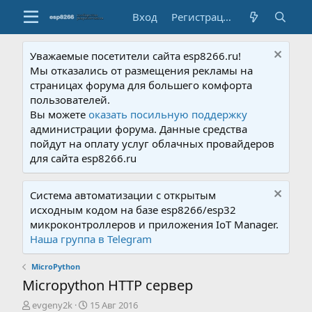
Вход
Регистрация
Уважаемые посетители сайта esp8266.ru!
Мы отказались от размещения рекламы на
страницах форума для большего комфорта
пользователей.
Вы можете
оказать посильную поддержку
администрации форума. Данные средства
пойдут на оплату услуг облачных провайдеров
для сайта esp8266.ru
Система автоматизации с открытым
исходным кодом на базе esp8266/esp32
микроконтроллеров и приложения IoT Manager.
Наша группа в Telegram
MicroPython
Micropython HTTP сервер
А
Д
evgeny2k
15 Авг 2016