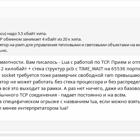
cu) надо 5.5 кбайт хипа.
 обменом занимает 4 кбайт из 20 к хипа.
ятор на pwm для управления тепловыми и световыми объектами на мощ
ьно.
амотности. Вам писалось - Lua с работой по TCP. Прием и о
килобайт + стека структур pcb c TIME_WAIT на 65536 портов
 socket требуется тоже размерчик свободной ram превыш
атор не может работать без стека процессора и без распред
всё это выходит за рамки. А раз нет ничего, даже из базовог
чного TCP соединения - падает постоянно и на всём.
на специфическом огрызке с названием lua, если можно вз
е менее интерпретатором lua?