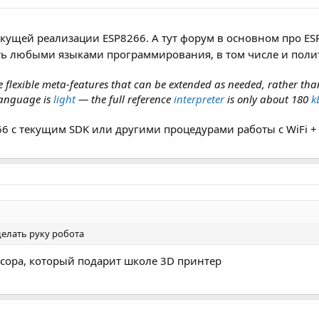
текущей реализации ESP8266. А тут форум в основном про ES
ть любыми языками программирования, в том числе и пол
ide flexible meta-features that can be extended as needed, rather th
language is
light
— the full reference
interpreter
is only about 180
k
66 с текущим SDK или другими процедурами работы с WiFi + 
делать руку робота
нсора, который подарит школе 3D принтер