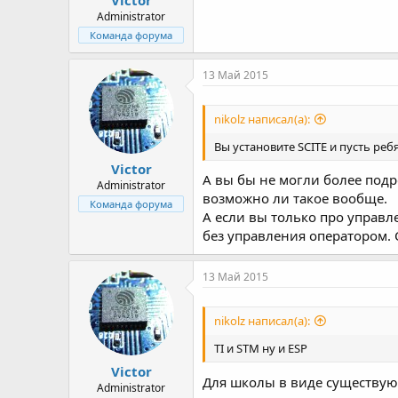
Administrator
Команда форума
13 Май 2015
nikolz написал(а):
Вы установите SCITE и пусть ре
Victor
А вы бы не могли более подро
Administrator
возможно ли такое вообще.
Команда форума
А если вы только про управле
без управления оператором. 
13 Май 2015
nikolz написал(а):
TI и STM ну и ESP
Victor
Для школы в виде существующ
Administrator