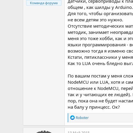
датчики, сервоприводы к пла
Команда форума
общем , как шилды у Arduino
Для того, чтобы организовать
не всем детям это нужно.
Отсутствие методических мат
методик, занимает неоправда
меня это тоже хобби, как и э
языки программирования - во
возможно тогда я изменю св
Кстати, пятиклассники у мен
Как то LUA очень бледно вы
По вашим постам у меня слож
NodeMCU или LUA, хотя и сам
отношение к NodeMCU, пере
так и у читающих ее людей).
пор, пока она не будет наст
на балу у принцесс. Ок?
Р
Roboter
е
а
к
13 Май 2015