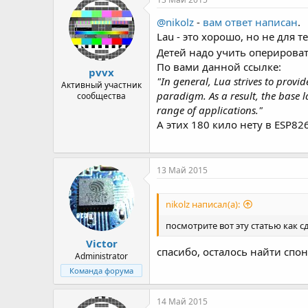
ц
и
@nikolz
-
вам ответ написан
.
и
Lau - это хорошо, но не для 
:
Детей надо учить оперирова
По вами данной ссылке:
pvvx
"In general, Lua strives to prov
Активный участник
paradigm. As a result, the base 
сообщества
range of applications."
А этих 180 кило нету в ESP82
13 Май 2015
nikolz написал(а):
посмотрите вот эту статью как с
Victor
спасибо, осталось найти спо
Administrator
Команда форума
14 Май 2015