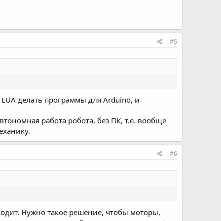
#5
а LUA делать программы для Arduino, и
втономная работа робота, без ПК, т.е. вообще
еханику.
#6
ходит. Нужно такое решение, чтобы моторы,