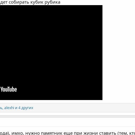
дет собирать кубик рубика
рь
,
alexhi
и 4 других
 рода), имхо, нужно памятник еще при жизни ставить (тем, к