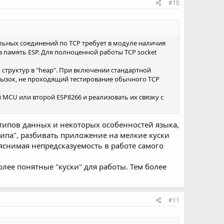
#10
альных соединений по TCP требует в модуле наличия
 в память ESP. Для полноценной работы TCP socket
х структур в "heap". При включении стандартной
 огрызок, не проходящий тестирование обычного TCP
MCU или второй ESP8266 и реализовать их связку с
 типов данных и некоторых особенностей языка,
 хипа", разбивать приложение на мелкие куски
ъяснимая непредсказуемость в работе самого
лее понятные "куски" для работы. Тем более
#11