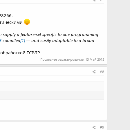
P8266.
итическими
an supply a feature-set specific to one programming
B
compiled
[1]
— and easily adaptable to a broad
обработкой TCP/IP.
Последнее редактирование:
13 Май 2015
#8
#9