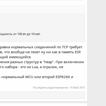
ность от 100 вт до 10 квт.
тправка нормальных соединений по TCP требует
, что вообще не лезет ну ни как в память ESP.
ающий имеющийся.
еления разных структур в "heap". При включении
о набора - это не Lua, а огрызок, не
ять нормальный MCU или второй ESP8266 и
Последнее редактирование:
14 Май 2015