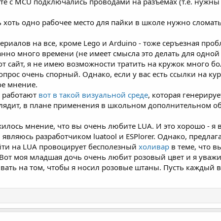
те с MCU подключались проводами на разъемах (т.е. нужны
.
 хоть одно рабочее место для пайки в школе нужно сломать н
ериалов на все, кроме Lego и Arduino - тоже серъезная проб
нно много времени (не имеет смысла это делать для одной 
тот сайт, я не имею возможности тратить на кружок много б
прос очень спорный. Однако, если у вас есть ссылки на ку
ое мнение.
я работают
вот в такой визуальной среде
, которая генерируе
глядит, в плане применения в школьном дополнительном о
илось мнение, что вы очень любите LUA. И это хорошо - я в
 являюсь разработчиком luatool и ESPlorer. Однако, предла
йти на LUA провоцирует бесполезный
холивар
в теме, что в
 Вот моя младшая дочь очень любит розовый цвет и я уважи
аивать на том, чтобы я носил розовые штаны. Пусть каждый 