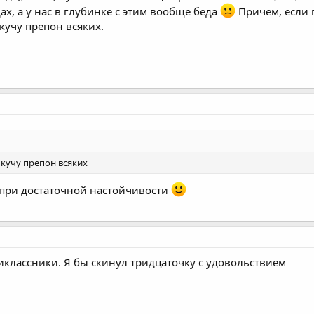
ах, а у нас в глубинке с этим вообще беда
Причем, если п
кучу препон всяких.
 кучу препон всяких
о при достаточной настойчивости
ятиклассники. Я бы скинул тридцаточку с удовольствием