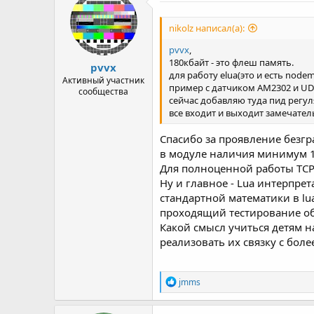
nikolz написал(а):
pvvx
,
180кбайт - это флеш память.
pvvx
для работу elua(это и есть nodem
Активный участник
пример с датчиком AM2302 и UDP
сообщества
сейчас добавляю туда пид регул
все входит и выходит замечател
Спасибо за проявление безгр
в модуле наличия минимум 12 
Для полноценной работы TCP
Ну и главное - Lua интерпрет
стандартной математики в lua 
проходящий тестирование обы
Какой смысл учиться детям 
реализовать их связку с боле
Р
jmms
е
а