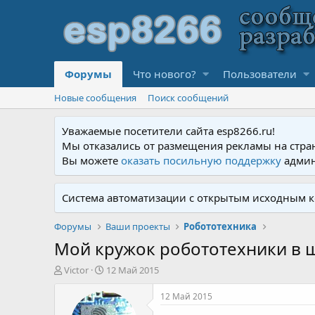
Форумы
Что нового?
Пользователи
Новые сообщения
Поиск сообщений
Уважаемые посетители сайта esp8266.ru!
Мы отказались от размещения рекламы на стра
Вы можете
оказать посильную поддержку
админ
Система автоматизации с открытым исходным к
Форумы
Ваши проекты
Робототехника
Мой кружок робототехники в 
А
Д
Victor
12 Май 2015
в
а
т
т
12 Май 2015
о
а