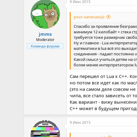
к
9 Июн 2015
ц
и
и
pvvx написал(а):
:
Спасибо за проявление безграмо
минимум 12 килобайт + стека стр
jmms
требуется тоже размерчик св
Moderator
Ну и главное - Lua интерпретат
Команда форума
математики в lua всё это выходи
соединения - падает постоянно и
Какой смысл учиться детям на с
более менее интерпретатором l
Сам перешел от Lua к C++. К
но потом все идет как по ма
(это на самом деле совсем не
чипа, все стало зависеть от 
Как вариант - вижу вынесени
C++ может в будущем пригод
9 Июн 2015