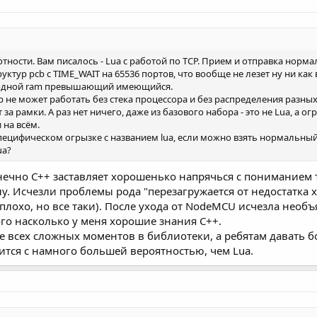
тности. Вам писалось - Lua с работой по TCP. Прием и отправка норм
уктур pcb c TIME_WAIT на 65536 портов, что вообще не лезет ну ни как
ободной ram превышающий имеющийся.
ор не может работать без стека процессора и без распределения разны
т за рамки. А раз нет ничего, даже из базового набора - это не Lua, а
 на всём.
пецифическом огрызке с названием lua, если можно взять нормальный 
ua?
онечно C++ заставляет хорошенько напрячься с пониманием
слу. Исчезли проблемы рода "перезагружается от недостатка
 плохо, но все таки). После ухода от NodeMCU исчезла необ
того насколько у меня хорошие знания C++.
е всех сложных моментов в библиотеки, а ребятам давать бо
ится с намного большей вероятностью, чем Lua.