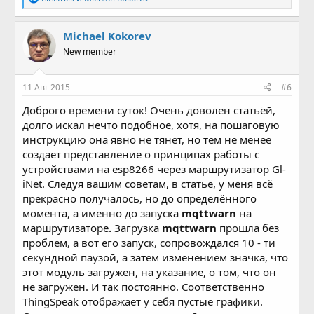
е
а
к
Michael Kokorev
ц
New member
и
и
:
11 Авг 2015
#6
Доброго времени суток! Очень доволен статьёй,
долго искал нечто подобное, хотя, на пошаговую
инструкцию она явно не тянет, но тем не менее
создает представление о принципах работы с
устройствами на esp8266 через маршрутизатор Gl-
iNet. Следуя вашим советам, в статье, у меня всё
прекрасно получалось, но до определённого
момента, а именно до запуска
mqttwarn
на
маршрутизаторе
.
Загрузка
mqttwarn
прошла без
проблем, а вот его запуск, сопровождался 10 - ти
секундной паузой, а затем изменением значка, что
этот модуль загружен, на указание, о том, что он
не загружен. И так постоянно. Соответственно
ThingSpeak отображает у себя пустые графики.