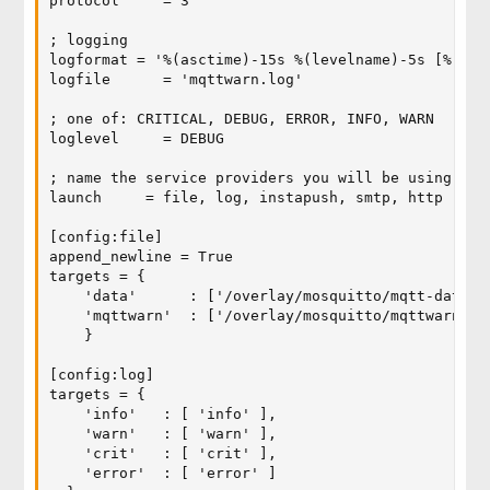
protocol     = 3

; logging

logformat = '%(asctime)-15s %(levelname)-5s [%(modu
logfile      = 'mqttwarn.log'

; one of: CRITICAL, DEBUG, ERROR, INFO, WARN

loglevel     = DEBUG

; name the service providers you will be using.

launch     = file, log, instapush, smtp, http

[config:file]

append_newline = True

targets = {

    'data'      : ['/overlay/mosquitto/mqtt-data.lo
    'mqttwarn'  : ['/overlay/mosquitto/mqttwarn.err
    }

[config:log]

targets = {

    'info'   : [ 'info' ],

    'warn'   : [ 'warn' ],

    'crit'   : [ 'crit' ],

    'error'  : [ 'error' ]
