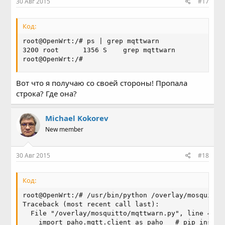
30 Авг 2015
#17
Код:
root@OpenWrt:/# ps | grep mqttwarn

3200 root      1356 S    grep mqttwarn

root@OpenWrt:/#
Вот что я получаю со своей стороны! Пропала
строка? Где она?
Michael Kokorev
New member
30 Авг 2015
#18
Код:
root@OpenWrt:/# /usr/bin/python /overlay/mosquitto/
Traceback (most recent call last):

  File "/overlay/mosquitto/mqttwarn.py", line 4, in
    import paho.mqtt.client as paho   # pip install