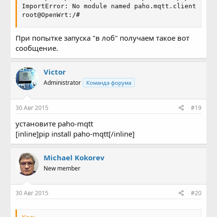
ImportError: No module named paho.mqtt.client

root@OpenWrt:/#
При попытке запуска "в лоб" получаем такое вот
сообщение.
Victor
Administrator
Команда форума
30 Авг 2015
#19
установите paho-mqtt
[inline]pip install paho-mqtt[/inline]
Michael Kokorev
New member
30 Авг 2015
#20