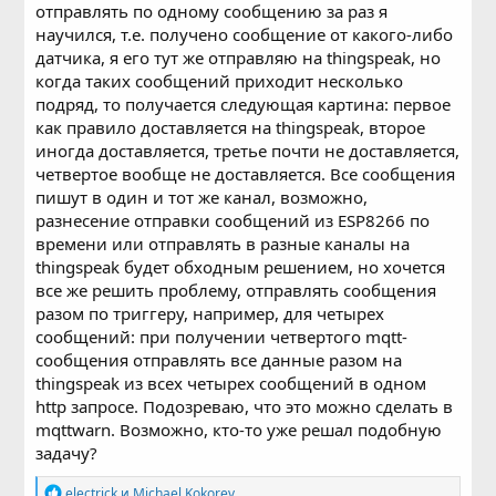
отправлять по одному сообщению за раз я
научился, т.е. получено сообщение от какого-либо
датчика, я его тут же отправляю на thingspeak, но
когда таких сообщений приходит несколько
подряд, то получается следующая картина: первое
как правило доставляется на thingspeak, второе
иногда доставляется, третье почти не доставляется,
четвертое вообще не доставляется. Все сообщения
пишут в один и тот же канал, возможно,
разнесение отправки сообщений из ESP8266 по
времени или отправлять в разные каналы на
thingspeak будет обходным решением, но хочется
все же решить проблему, отправлять сообщения
разом по триггеру, например, для четырех
сообщений: при получении четвертого mqtt-
сообщения отправлять все данные разом на
thingspeak из всех четырех сообщений в одном
http запросе. Подозреваю, что это можно сделать в
mqttwarn. Возможно, кто-то уже решал подобную
задачу?
Р
electrick
и
Michael Kokorev