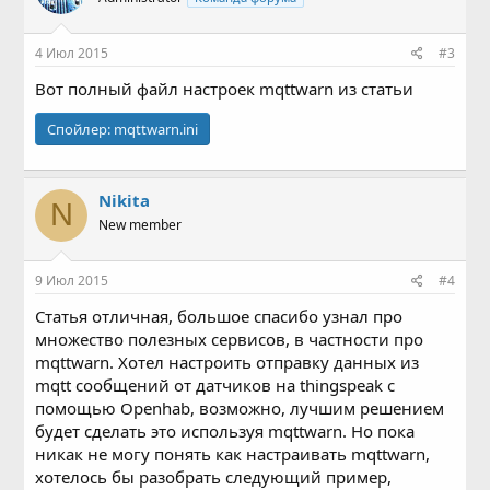
и
:
4 Июл 2015
#3
Вот полный файл настроек mqttwarn из статьи
Спойлер:
mqttwarn.ini
Nikita
N
New member
9 Июл 2015
#4
Статья отличная, большое спасибо узнал про
множество полезных сервисов, в частности про
mqttwarn. Хотел настроить отправку данных из
mqtt сообщений от датчиков на thingspeak с
помощью Openhab, возможно, лучшим решением
будет сделать это используя mqttwarn. Но пока
никак не могу понять как настраивать mqttwarn,
хотелось бы разобрать следующий пример,