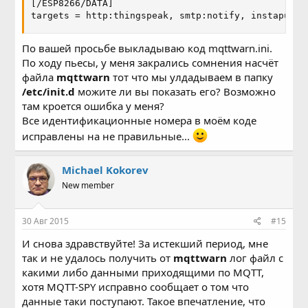
[/ESP8266/DATA]

targets = http:thingspeak, smtp:notify, instapush:
По вашей просьбе выкладываю код mqttwarn.ini.
По ходу пьесы, у меня закрались сомнения насчёт
файла
mqttwarn
тот что мы улдадываем в папку
/etc/init.d
можите ли вы показать его? Возможно
там кроется ошибка у меня?
Все идентификационные номера в моём коде
исправлены на не правильные...
Michael Kokorev
New member
30 Авг 2015
#15
И снова здравствуйте! За истекший период, мне
так и не удалось получить от
mqttwarn
лог файл с
какими либо данными приходящими по MQTT,
хотя MQTT-SPY исправно сообщает о том что
данные таки поступают. Такое впечатление, что