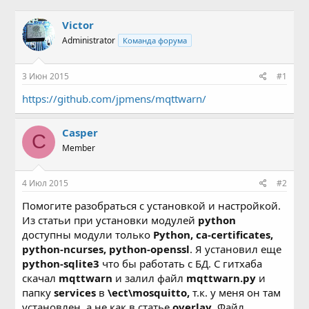
в
а
т
т
Victor
о
а
Administrator
Команда форума
р
н
т
а
е
ч
3 Июн 2015
#1
м
а
ы
л
https://github.com/jpmens/mqttwarn/
а
Casper
C
Member
4 Июл 2015
#2
Помогите разобраться с установкой и настройкой.
Из статьи при установки модулей
python
доступны модули только
Python, ca-certificates,
python-ncurses, python-openssl
. Я установил еще
python-sqlite3
что бы работать с БД. С гитхаба
скачал
mqttwarn
и залил файл
mqttwarn.py
и
папку
services
в
\ect\mosquitto,
т.к. у меня он там
установлен, а не как в статье
overlay
. Файл