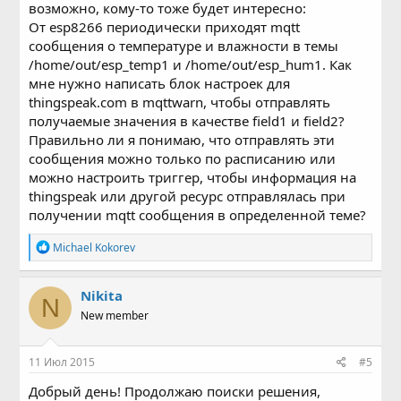
возможно, кому-то тоже будет интересно:
От esp8266 периодически приходят mqtt
сообщения о температуре и влажности в темы
/home/out/esp_temp1 и /home/out/esp_hum1. Как
мне нужно написать блок настроек для
thingspeak.com в mqttwarn, чтобы отправлять
получаемые значения в качестве field1 и field2?
Правильно ли я понимаю, что отправлять эти
сообщения можно только по расписанию или
можно настроить триггер, чтобы информация на
thingspeak или другой ресурс отправлялась при
получении mqtt сообщения в определенной теме?
Р
Michael Kokorev
е
а
к
Nikita
N
ц
New member
и
и
:
11 Июл 2015
#5
Добрый день! Продолжаю поиски решения,