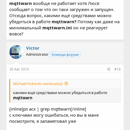
mqttwarn
вообще не работает хотя Люся
сообщает о том что он таки загружен и запущен.
Отсюда вопрос, какими ещё средствами можно
убедиться в работе
mqttwarn?
Потому как даже на
минимальный
mqttwarn.ini
он не реагирует
вовсе?
Victor
Administrator
Команда форума
30 Авг 2015
#16
Michael Kokorev написал(а):
какими ещё средствами можно убедиться в работе
mqttwarn
[inline]ps acx | grep mqttwarn[/inline]
с ключами могу ошибаться, но вы в мане
посмотрите, я запамятовал уже