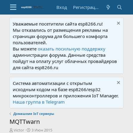
Вход
Регистрация
Уважаемые посетители сайта esp8266.ru!
Мы отказались от размещения рекламы на
страницах форума для большего комфорта
пользователей.
Вы можете
оказать посильную поддержку
администрации форума. Данные средства
пойдут на оплату услуг облачных провайдеров
для сайта esp8266.ru
Система автоматизации с открытым
исходным кодом на базе esp8266/esp32
микроконтроллеров и приложения IoT Manager.
Наша группа в Telegram
Домашние IoT серверы
MQTTwarn
А
Д
Victor
3 Июн 2015