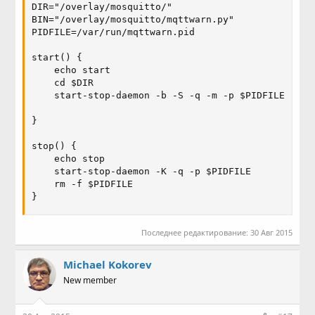
DIR="/overlay/mosquitto/"

BIN="/overlay/mosquitto/mqttwarn.py"

PIDFILE=/var/run/mqttwarn.pid

start() {       

    echo start

    cd $DIR

    start-stop-daemon -b -S -q -m -p $PIDFILE -x $B
}               

stop() {         

    echo stop

    start-stop-daemon -K -q -p $PIDFILE

    rm -f $PIDFILE

}
Последнее редактирование:
30 Авг 2015
Michael Kokorev
New member