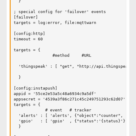
  }

; special config for 'failover' events

[failover]

targets = log:error, file:mqttwarn

[config:http]

timeout = 60

targets = {

                #method     #URL               # q
  'thingspeak' : [ "get", "http://api.thingspeak.c
  }

[config:instapush]

appid = '55ce2e53a5c48a6934c9a5df'

appsecret = '4539a3f86c271c45c249751293c62d07'

targets = {

             # event   # tracker

  'alerts' : [ 'alerts', {"object":"counter", "acti
  'gpio'   : [ 'gpio'  , {"status":'{status}'}]

  }
