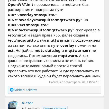
OpenWRT.init
переименовал в mqttwarn без
расширения и подправил пути
DIR="/overlay/mosquitto/"
BIN="/overlay/mosquitto/mqttwarn.py"
на
DIR="/ect/mosquitto/"
BIN="/ect/mosquitto/mqttwarn.py"
скопировал в
/etc/init.d
и задал права 755. Далее создал в
/ect/mosquitto
файл
mqttwarn.ini
с содержанием
из статьи, только опять пути
overlay
поменял на
ect.
Но файлы
mqtt-data.log
и
mqttwarn.err
не
создались.. Потом запустил
mqttwarn.
А как
дальше настраивать сервисы я не очень понял.
Подскажите какой самый простой способ
проверить что все работает. И где прописывать из
какого топика и куда он будет пересылать данные?
Последнее редактирование:
4 Июл 2015
Р
Michael Kokorev
е
а
к
Victor
ц
Administrator
Команда форума
и