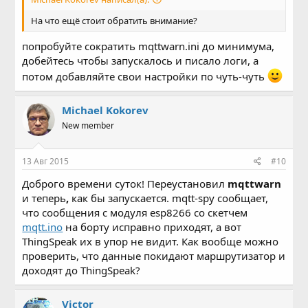
На что ещё стоит обратить внимание?
попробуйте сократить mqttwarn.ini до минимума,
добейтесь чтобы запускалось и писало логи, а
потом добавляйте свои настройки по чуть-чуть
Michael Kokorev
New member
13 Авг 2015
#10
Доброго времени суток! Переустановил
mqttwarn
и теперь
,
как бы запускается. mqtt-spy сообщает,
что сообщения с модуля esp8266 со скетчем
mqtt.ino
на борту исправно приходят, а вот
ThingSpeak их в упор не видит. Как вообще можно
проверить, что данные покидают маршрутизатор и
доходят до ThingSpeak?
Victor