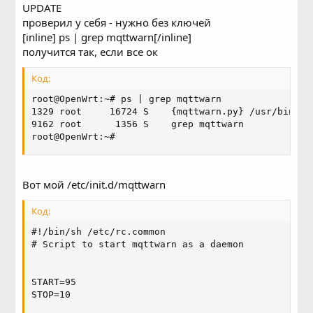
UPDATE
проверил у себя - нужно без ключей
[inline] ps | grep mqttwarn[/inline]
получится так, если все ок
Код:
root@OpenWrt:~# ps | grep mqttwarn

1329 root     16724 S    {mqttwarn.py} /usr/bin/py
9162 root      1356 S    grep mqttwarn

root@OpenWrt:~#
Вот мой /etc/init.d/mqttwarn
Код:
#!/bin/sh /etc/rc.common

# Script to start mqttwarn as a daemon

START=95

STOP=10
