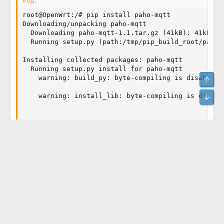
Код:
root@OpenWrt:/# pip install paho-mqtt

Downloading/unpacking paho-mqtt

  Downloading paho-mqtt-1.1.tar.gz (41kB): 41kB dow
  Running setup.py (path:/tmp/pip_build_root/paho-
Installing collected packages: paho-mqtt

  Running setup.py install for paho-mqtt

    warning: build_py: byte-compiling is disabled, 
Свер
Сниз
    warning: install_lib: byte-compiling is disable
Successfully installed paho-mqtt

Cleaning up...

root@OpenWrt:/# ps | grep mqttwarn

3571 root      1356 S    grep mqttwarn

root@OpenWrt:/# /usr/bin/python /overlay/mosquitto/
Cannot open configuration at mqttwarn.ini: [Errno 
[EMAIL]root@OpenWrt:/#[/EMAIL]
Попытался установить в ручную. Ошибка
изменилась. Но результат тот же. Файл
'mqttwarn.ini' находится в том же каталоге что и