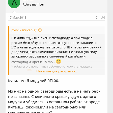
A
ц
Active member
и
и
:
17 Мар 2018
#4
pvvx написал(а):
Pin чипа
включен к светодиоду, а при входе в
PB_0
режим
deep_sleep
отключается внутреннее питание на
I/O и на выводе получается около 1В - через внутренний
диод чипа, в отключенное питание, не в полную силу
загорается заботливо включенный китайцами
светодиод и жрет к 0.5 mA...
Чтобы его отключить требуется отломать крышку
Нажмите для раскрытия...
модуля...
Купил тут 5 модулей RTL00.
Из них на одном светодиоды есть, а на четырех -
не запаяны. Специально крышку сдул с одного
модуля и убедился. В остальном работают вроде.
Китайцы сэкономили на светодиодах или
специально не впаяли?