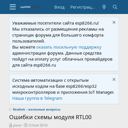
Вход
Регистрация
Уважаемые посетители сайта esp8266.ru!
Мы отказались от размещения рекламы на
страницах форума для большего комфорта
пользователей.
Вы можете
оказать посильную поддержку
администрации форума. Данные средства
пойдут на оплату услуг облачных провайдеров
для сайта esp8266.ru
Система автоматизации с открытым
исходным кодом на базе esp8266/esp32
микроконтроллеров и приложения IoT Manager.
Наша группа в Telegram
Realtek - железные вопросы
Ошибки схемы модуля RTL00
А
Д
pvvx
3 Ноя 2016