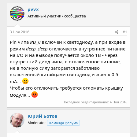
в
а
т
т
pvvx
о
а
Активный участник сообщества
р
н
т
а
е
ч
3 Ноя 2016
#1
м
а
ы
л
Pin чипа
включен к светодиоду, а при входе в
PB_0
а
режим
deep_sleep
отключается внутреннее питание
на I/O и на выводе получается около 1В - через
внутренний диод чипа, в отключенное питание,
не в полную силу загорается заботливо
включенный китайцами светодиод и жрет к 0.5
mA...
Чтобы его отключить требуется отломать крышку
модуля...
Последнее редактирование:
4 Ноя 2016
Юрий Ботов
Moderator
Команда форума