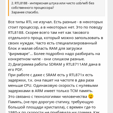
2. RTL8188 - интересная штука или чисто usb/wifi без
собственного процессора?
Заранее спасибо.
Все типы RTL не изучал. Есть разные - в некоторых
стоит процессор, а в некоторых нет. Это по поводу
RTL8188. Скорее всего там нет как такового
отдельного проца, который можно запользовать в
своих нуждах. Часто есть специализированный
блок и малая область RAM для загрузки
"фирмваре"... Более подробно надо разбирать на
конкретном чипе - они слишком разные.
2) Диаграмма работы SDRAM у RTL8711AM дана в
его PDF.
При работе с даже с SRAM есть у RTL871x есть
задержки, т.к. она пашет на частоте в два раза
меньше CPU. Одинаковую скорость с нулевыми
задержками в ARM имеет только TCM память.
Это связано с технологиями человечества
Память, (не про дорогую статику, требующую
большой площади кристалла), с времен где-то
1980-х по скорости не прибавила ни грамма. Как