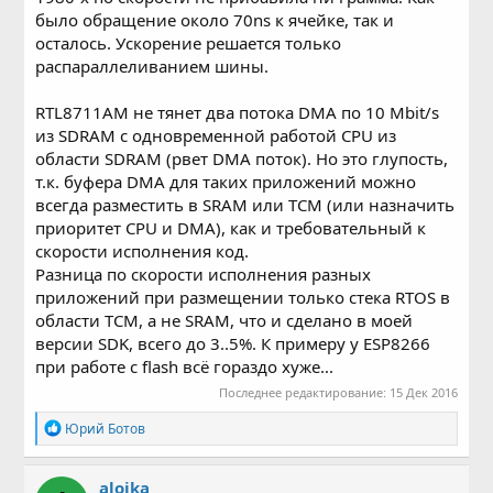
было обращение около 70ns к ячейке, так и
осталось. Ускорение решается только
распараллеливанием шины.
RTL8711AM не тянет два потока DMA по 10 Mbit/s
из SDRAM c одновременной работой CPU из
области SDRAM (рвет DMA поток). Но это глупость,
т.к. буфера DMA для таких приложений можно
всегда разместить в SRAM или TCM (или назначить
приоритет CPU и DMA), как и требовательный к
скорости исполнения код.
Разница по скорости исполнения разных
приложений при размещении только стека RTOS в
области TCM, а не SRAM, что и сделано в моей
версии SDK, всего до 3..5%. К примеру у ESP8266
при работе с flash всё гораздо хуже...
Последнее редактирование:
15 Дек 2016
Р
Юрий Ботов
е
а
к
aloika