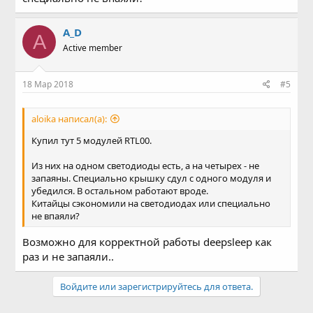
A_D
A
Active member
18 Мар 2018
#5
aloika написал(а):
Купил тут 5 модулей RTL00.
Из них на одном светодиоды есть, а на четырех - не
запаяны. Специально крышку сдул с одного модуля и
убедился. В остальном работают вроде.
Китайцы сэкономили на светодиодах или специально
не впаяли?
Возможно для корректной работы deepsleep как
раз и не запаяли..
Войдите или зарегистрируйтесь для ответа.