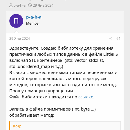
А
Д
p-a-h-a
29 Янв 2024
в
а
т
т
p-a-h-a
о
а
Member
р
н
т
а
е
ч
29 Янв 2024
#1
м
а
ы
л
Здравствуйте. Создаю библиотеку для хранения
а
практически любых типов данных в файле LittleFS
включая STL контейнеры (std::vector, std::list,
std::unordered_map и т.д.)
В связи с множественными типами переменных и
контейнеров наплодилось много перегрузок
методов, которые вызывают один и тот же метод.
Прошу помощи в упрощении.
Файл библиотеки находится по
ссылке.
Запись в файла примитивов (int, byte ...)
обрабатывает метод:
Код: