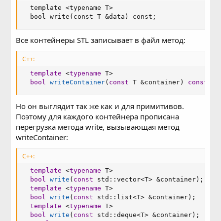
  template <typename T>

  bool write(const T &data) const;
Все контейнеры STL записывает в файл метод:
C++:
template
<
typename
 T
>
bool
writeContainer
(
const
 T 
&
container
)
const
;
Но он выглядит так же как и для примитивов.
Поэтому для каждого контейнера прописана
перегрузка метода write, вызывающая метод
writeContainer:
C++:
template
<
typename
 T
>
bool
write
(
const
 std
::
vector
<
T
>
&
container
)
;
template
<
typename
 T
>
bool
write
(
const
 std
::
list
<
T
>
&
container
)
;
template
<
typename
 T
>
bool
write
(
const
 std
::
deque
<
T
>
&
container
)
;