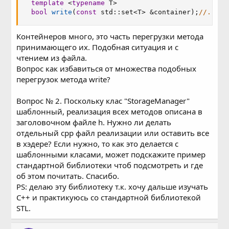
template
<
typename
 T
>
bool
write
(
const
 std
::
set
<
T
>
&
container
)
;
//.....
Контейнеров много, это часть перегрузки метода
принимающего их. Подобная ситуация и с
чтением из файла.
Вопрос как избавиться от множества подобных
перегрузок метода write?
Вопрос № 2. Поскольку клас "StorageManager"
шаблонный, реализация всех методов описана в
заголовочном файле h. Нужно ли делать
отдельный cpp файл реализации или оставить все
в хэдере? Если нужно, то как это делается с
шаблонными класами, может подскажите пример
стандартной библиотеки чтоб подсмотреть и где
об этом почитать. Спасибо.
PS: делаю эту библиотеку т.к. хочу дальше изучать
С++ и практикуюсь со стандартной библиотекой
STL.