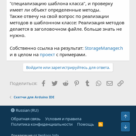
"специализацию шаблона класса", и проверку
имеет ли объект определенные методы.
Также отвечу на свой вопрос по реализации
методов в шаблонном классе: Реализация методов
делается в заголовочном файле. больше знать не
нужно.
Собственно ссылка на результат:
StorageManager.h
и в целом на
проект
с примерами.
Войдите или зарегистрируйтесь для ответа.
Facebook
Twitter
Reddit
Pinterest
Tumblr
WhatsApp
Электронн
Ссыл
Поделиться:
Скетчи для Arduino IDE
Russian (RU)
Свер
Обратная связь
Условия и правила
Политика конфиденциальности
Помощь
R
Сниз
S
S
Локализация от
XenForo.Info