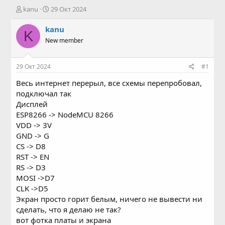
А
Д
kanu
29 Окт 2024
в
а
т
т
kanu
K
о
а
New member
р
н
т
а
е
ч
29 Окт 2024
#1
м
а
ы
л
Весь интернет перерыл, все схемы перепробовал,
а
подключал так
Дисплей
ESP8266 -> NodeMCU 8266
VDD -> 3V
GND -> G
CS -> D8
RST -> EN
RS -> D3
MOSI ->D7
CLK ->D5
Экран просто горит белым, ничего не вывести ни
сделать, что я делаю не так?
вот фотка платы и экрана