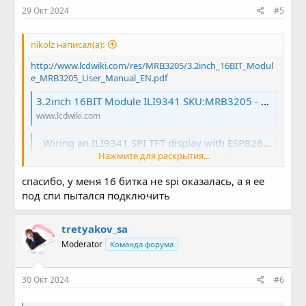
29 Окт 2024
#5
nikolz написал(а):
http://www.lcdwiki.com/res/MRB3205/3.2inch_16BIT_Modul
e_MRB3205_User_Manual_EN.pdf
3.2inch 16BIT Module ILI9341 SKU:MRB3205 - LCD wiki
www.lcdwiki.com
Wiring an ILI9341 SPI TFT display with ESP8266 based microcontroller boards: NodeMCU and Wemos D1 mini
Нажмите для раскрытия...
by Floris Wouterlood – The Netherlands – May 2, 2021 —
IntroductionThe ESP8266 is a well performing
microcontroller chip that is fully Arduino compatible. Its WiFi
спасибо, у меня 16 битка не spi оказалась, а я ее
capability make…
под спи пытался подключить
thesolaruniverse.wordpress.com
tretyakov_sa
Moderator
Команда форума
30 Окт 2024
#6