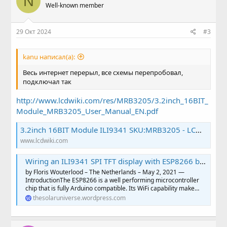
N
Well-known member
29 Окт 2024
#3
kanu написал(а):
Весь интернет перерыл, все схемы перепробовал,
подключал так
http://www.lcdwiki.com/res/MRB3205/3.2inch_16BIT_
Module_MRB3205_User_Manual_EN.pdf
3.2inch 16BIT Module ILI9341 SKU:MRB3205 - LCD wiki
www.lcdwiki.com
Wiring an ILI9341 SPI TFT display with ESP8266 based microcontroller boards: NodeMCU and Wemos D1 mini
by Floris Wouterlood – The Netherlands – May 2, 2021 —
IntroductionThe ESP8266 is a well performing microcontroller
chip that is fully Arduino compatible. Its WiFi capability make…
thesolaruniverse.wordpress.com