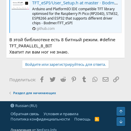
TFT_eSPI/User_Setup.h at master · Bodmer/TFT_eSPI
Arduino and PlatformIO IDE compatible TFT library
optimised for the Raspberry Pi Pico (RP2040), STM32,
ESP8266 and ESP32 that supports different driver
chips - Bodmer/TFT_eSPI
github.com
В этой библиотеке есть 8 битный режим. #define
TFT_PARALLEL_8_BIT
Хватит ли вам ног не знаю.
Войдите или зарегистрируйтесь для ответа.
Facebook
Twitter
Reddit
Pinterest
Tumblr
WhatsApp
Электронн
Ссыл
Поделиться:
Раздел для начинающих
Russian (RU)
Свер
Обратная связь
Условия и правила
Политика конфиденциальности
Помощь
R
Сниз
S
S
Локализация от
XenForo.Info