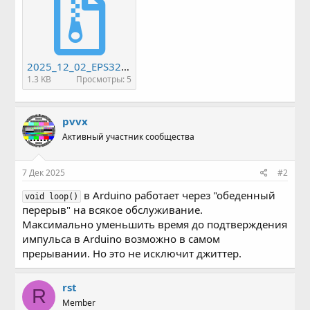
2025_12_02_EPS32_RMT_delay_from_input_pulse_with_interruption.zip
1.3 KB
Просмотры: 5
pvvx
Активный участник сообщества
7 Дек 2025
#2
в Arduino работает через "обеденный
void loop()
перерыв" на всякое обслуживание.
Максимально уменьшить время до подтверждения
импульса в Arduino возможно в самом
прерывании. Но это не исключит джиттер.
rst
R
Member