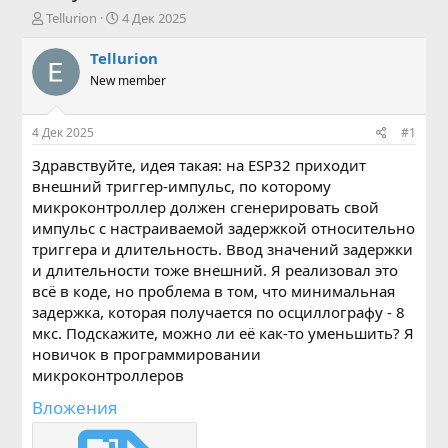
А
Д
Tellurion
4 Дек 2025
в
а
т
т
Tellurion
о
а
New member
р
н
т
а
е
ч
4 Дек 2025
#1
м
а
ы
л
Здравствуйте, идея такая: на ESP32 приходит
а
внешний триггер-импульс, по которому
микроконтроллер должен сгенерировать свой
импульс с настраиваемой задержкой относительно
триггера и длительность. Ввод значений задержки
и длительности тоже внешний. Я реализовал это
всё в коде, но проблема в том, что минимальная
задержка, которая получается по осциллографу - 8
мкс. Подскажите, можно ли её как-то уменьшить? Я
новичок в программировании
микроконтроллеров
Вложения