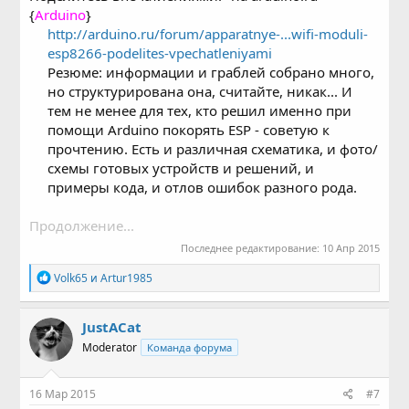
{
Arduino
}
http://arduino.ru/forum/apparatnye-...wifi-moduli-
esp8266-podelites-vpechatleniyami
Резюме: информации и граблей собрано много,
но структурирована она, считайте, никак... И
тем не менее для тех, кто решил именно при
помощи Arduino покорять ESP - советую к
прочтению. Есть и различная схематика, и фото/
схемы готовых устройств и решений, и
примеры кода, и отлов ошибок разного рода.​
Продолжение...
Последнее редактирование:
10 Апр 2015
Р
Volk65
и
Artur1985
е
а
к
JustACat
ц
Moderator
Команда форума
и
и
:
16 Мар 2015
#7