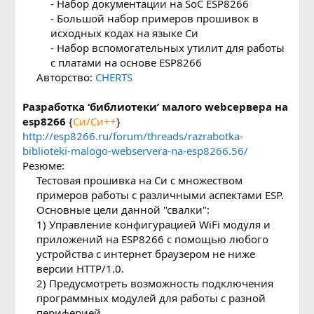
- Набор документации на SoC ESP8266
- Большой набор примеров прошивок в
исходных кодах на языке Си
- Набор вспомогательных утилит для работы
с платами на основе ESP8266​
Авторство:
CHERTS
Разработка ‘библиотеки’ малого webсервера на
esp8266
{
Си/Си++
}
http://esp8266.ru/forum/threads/razrabotka-
biblioteki-malogo-webservera-na-esp8266.56/
Резюме:
Тестовая прошивка на Си с множеством
примеров работы с различными аспектами ESP.
Основные цели данной "свалки":
1) Управление конфигурацией WiFi модуля и
приложений на ESP8266 с помощью любого
устройства с интернет браузером не ниже
версии HTTP/1.0.
2) Предусмотреть возможность подключения
программных модулей для работы с разной
периферией.