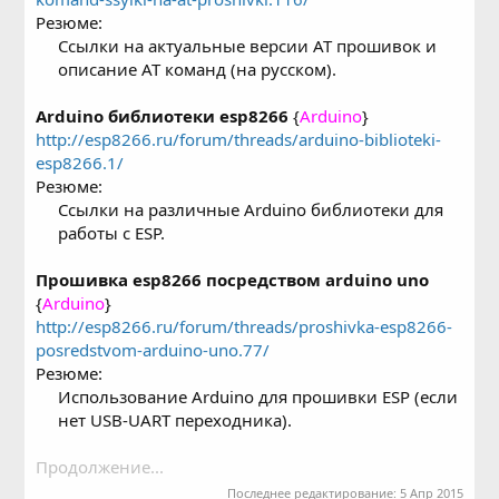
Резюме:
Ссылки на актуальные версии AT прошивок и
описание AT команд (на русском).​
Arduino библиотеки esp8266
{
Arduino
}
http://esp8266.ru/forum/threads/arduino-biblioteki-
esp8266.1/
Резюме:
Ссылки на различные Arduino библиотеки для
работы с ESP.​
Прошивка esp8266 посредством arduino uno
{
Arduino
}
http://esp8266.ru/forum/threads/proshivka-esp8266-
posredstvom-arduino-uno.77/
Резюме:
Использование Arduino для прошивки ESP (если
нет USB-UART переходника).​
Продолжение...
Последнее редактирование:
5 Апр 2015