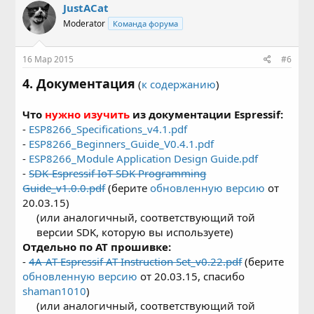
к
JustACat
ц
Moderator
Команда форума
и
и
:
16 Мар 2015
#6
4. Документация
(
к содержанию
)
Что
нужно изучить
из документации Espressif:
-
ESP8266_Specifications_v4.1.pdf
-
ESP8266_Beginners_Guide_V0.4.1.pdf
-
ESP8266_Module Application Design Guide.pdf
-
SDK-Espressif IoT SDK Programming
Guide_v1.0.0.pdf
(берите
обновленную версию
от
20.03.15)
(или аналогичный, соответствующий той
версии SDK, которую вы используете)​
Отдельно по AT прошивке:
-
4A-AT-Espressif AT Instruction Set_v0.22.pdf
(берите
обновленную версию
от 20.03.15, спасибо
shaman1010
)
(или аналогичный, соответствующий той