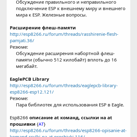
Обсуждение правильного и неправильного
подключение ESP к внешнему миру и внешнего
мира к ESP. Железные вопросы.​
Расширение флеш-памяти
http://esp8266.ru/forum/threads/rasshirenie-flesh-
pamjati.36/
Резюме:
Обсуждение расширения набортной флеш-
памяти (обычно 512 килобайт) вплоть до 16
мегабайт.​
EaglePCB Library
http://esp8266.ru/forum/threads/eaglepcb-library-
esp8266-esp12.121/
Резюме:
Пара библиотек для использования ESP в Eagle.​
Esp8266
описание at команд, ссылки на at
прошивки
{
AT
}
http://esp8266.ru/forum/threads/esp8266-opisanie-at-
komand-ssylki-na-at-proshivki.116/