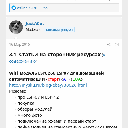
Р
Volk65
и
Artur1985
е
а
к
JustACat
ц
Moderator
Команда форума
и
и
:
16 Мар 2015
#4
3.1. Статьи на сторонних ресурсах
(
к
содержанию
)
WiFi модуль ESP8266 ESP07 для домашней
автоматизации
{
старт
} {
AT
} {
LUA
}
http://mysku.ru/blog/ebay/30626.html
Резюме:
- про ESP-07 и ESP-12
- покупка
- обзоры модулей
- много фото
- подключение (схема) и первый старт
- пайка модуля на стандартную макетку с шагом