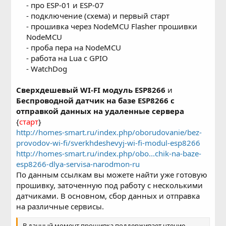
- про ESP-01 и ESP-07
- подключение (схема) и первый старт
- прошивка через NodeMCU Flasher прошивки
NodeMCU
- проба пера на NodeMCU
- работа на Lua с GPIO
- WatchDog​
Сверхдешевый WI-FI модуль ESP8266
и
Беспроводной датчик на базе ESP8266 с
отправкой данных на удаленные сервера
{
старт
}
http://homes-smart.ru/index.php/oborudovanie/bez-
provodov-wi-fi/sverkhdeshevyj-wi-fi-modul-esp8266
http://homes-smart.ru/index.php/obo...chik-na-baze-
esp8266-dlya-servisa-narodmon-ru
По данным ссылкам вы можете найти уже готовую
прошивку, заточенную под работу с несколькими
датчиками. В основном, сбор данных и отправка
на различные сервисы.
В данный момент прошивка поддерживает чтение