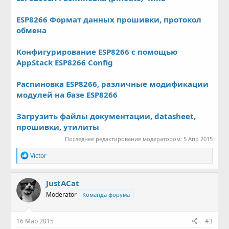
ESP8266 Формат данных прошивки, протокол
обмена
Конфигурирование ESP8266 с помощью
AppStack ESP8266 Config
Распиновка ESP8266, различные модификации
модулей на базе ESP8266
Загрузить файлы документации, datasheet,
прошивки, утилиты
Последнее редактирование модератором:
5 Апр 2015
Р
Victor
е
а
к
JustACat
ц
Moderator
Команда форума
и
и
:
16 Мар 2015
#3