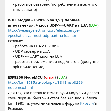
- работа от батареек (потребление и все, что с
ним связано)​
WIFI Модуль ESP8266 за 3,5 $ первые
впечатления. + мост UDP<-->UART на LUA
{
LUA
}
http://we.easyelectronics.ru/electr...ervye-
vpechatleniya-most-udp-uart-na-lua.html
Резюме:
- работа на LUA с DS18b20
- UDP сервер на LUA
- UDP<-->UART мост на LUA
- работа с приложением под Android (доступно
apk приложение)​
ESP8266 NodeMCU
{
старт
} {
LUA
}
http://kirill1985.ru/pokupka/3318-esp8266-
nodemcu.html
Для тех, кто впервые взял в руки модуль и делает
свой первый быстрый старт без Arduino. С блога
kirill1985.ru, участника нашего форума
Кирилл
'а.
Резюме: