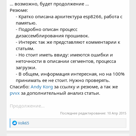
... возможно, будет продолжение ...
Резюме:
- Кратко описана архитектура esp8266, работа с
памятью.
- Подробно описан процесс
дизассемблирования прошивок.
- Интерес так же представляют комментарии к
статьям.
- Но стоит иметь ввиду: имеются ошибки и
неточности в описании сегментов, процесса
загрузки.
- В общем, информация интересная, но на 100%
принимать ее не стоит. Нужно проверять.​
Спасибо:
Andy Korg
за ссылку и резюме, а так же
pvvx
за дополнительный анализ статьи.
Продолжение...
Последнее редактирование:
10 Апр 2015
Р
Volk65
е
а