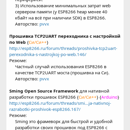
3) Использование минимальных затрат web
сервером памяти (у ESP8266 heap менее 40
кбайт на всё при наличии SDK) в ESP8266.
Авторство:
pvvx
Прошивка TCP2UART переходника с настройкой
по Web
{
Си/Си++
}
http://esp8266.ru/forum/threads/proshivka-tcp2uart-
perexodnika-s-nastrojkoj-po-web.146/
Резюме:
Частный случай использования ESP8266 в
качестве TCP2UART моста (прошивка на Си).
Авторство:
pvvx
Sming Open Source Framework
для нативной
разработки прошивок ESP8266 {
Си/Си++
} {
Arduino
}
http://esp8266.ru/forum/threads/smi...ja-nativnoj-
razrabotki-proshivok-esp8266.167/
Резюме:
Sming это фрамеворк для быстрой и удобной
разработки своих прошивок под ESP8266 с