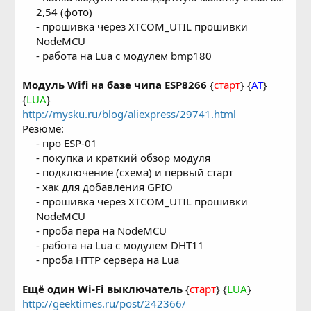
2,54 (фото)
- прошивка через XTCOM_UTIL прошивки
NodeMCU
- работа на Lua с модулем bmp180​
Модуль Wifi на базе чипа ESP8266
{
старт
} {
AT
}
{
LUA
}
http://mysku.ru/blog/aliexpress/29741.html
Резюме:
- про ESP-01
- покупка и краткий обзор модуля
- подключение (схема) и первый старт
- хак для добавления GPIO
- прошивка через XTCOM_UTIL прошивки
NodeMCU
- проба пера на NodeMCU
- работа на Lua с модулем DHT11
- проба HTTP сервера на Lua​
Ещё один Wi-Fi выключатель
{
старт
} {
LUA
}
http://geektimes.ru/post/242366/