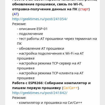
обновление прошивки, связь по Wi-Fi,
отправка-получение данных на ПК
{
старт
}
{
AT
}
http://geektimes.ru/post/241054/
Резюме:
- описание ESP-01
- подключение
- тест работы AT прошивки через терминал на
ПК
- обновление AT прошивки
- настройка подключения к Wi-Fi на AT
прошивке
- настройка режима TCP-сервер на AT
прошивке
- настройка режима TCP-клиента на AT
прошивке​
Работа с ESP8266: Собираем компилятор и
пишем первую прошивку
{
Си/Си++
}
http://geektimes.ru/post/241842/
Резюме:
- компилятор и прошивка на Си/Си++