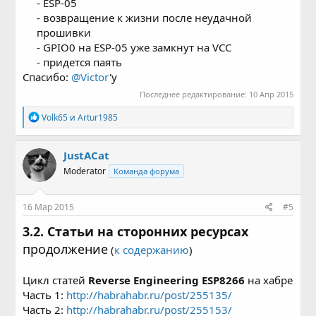
- ESP-05
- возвращение к жизни после неудачной
прошивки
- GPIO0 на ESP-05 уже замкнут на VCC
- придется паять​
Спасибо:
@Victor
'у
Последнее редактирование:
10 Апр 2015
Р
Volk65
и
Artur1985
е
а
к
JustACat
ц
Moderator
Команда форума
и
и
:
16 Мар 2015
#5
3.2. Статьи на сторонних ресурсах
продолжение
(
к содержанию
)
Цикл статей
Reverse Engineering ESP8266
на хабре
Часть 1:
http://habrahabr.ru/post/255135/
Часть 2:
http://habrahabr.ru/post/255153/