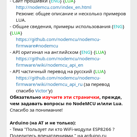
- Сайт прошивки {
ENG
} {
LUA
}
http://nodemcu.com/index_en.html
Резюме: общее описание и несколько примеров
LUA.​
- Общие сведения, примеры использования {
ENG
}
{
LUA
}
https://github.com/nodemcu/nodemcu-
firmware#nodemcu
- API оригинал на английском {
ENG
} {
LUA
}
https://github.com/nodemcu/nodemcu-
firmware/wiki/nodemcu_api_en
- API частичный перевод на русский {
LUA
}
https://github.com/nodemcu/nodemcu-
firmware/wiki/nodemcu_api_ru
(за перевод
спасибо
Victor
'у)​
Обязательно
изучите эти странички
, прежде,
чем задавать вопросы по NodeMCU и/или Lua.
Спасибо за понимание!
Arduino (на AT и не только):
- Тема "Пользует ли кто WiFi-модули ESP8266 ?
Поделитесь впечатлениями." на arduino.ru