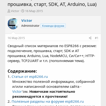
прошивка, старт, SDK, AT, Arduino, Lua)
А
Д
Victor
16 Мар 2015
в
а
т
т
Victor
о
а
Administrator
Команда форума
р
н
т
а
е
ч
16 Мар 2015
#1
м
а
ы
л
Сводный список материалов по ESP8266 с резюме:
а
подключение, прошивка, старт; SDK и AT
прошивка; Arduino, Lua, NodeMCU, Си/Си++; HTTP-
сервер, TCP2UART и т.п. (пополняемая тема).
Содержание:
1.
Статьи от esp8266.ru
Множество полезной информации, собранной
и/или написанной основателем сайта -
Victor
'ом.
Новичкам настоятельно
рекомендуется к прочтению!
2.
Полезные разделы на форуме esp8266.ru