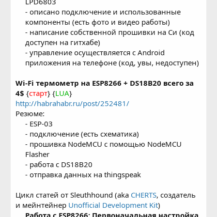
LPD6803
- описано подключение и использованные
компоненты (есть фото и видео работы)
- написание собственной прошивки на Си (код
доступен на гитхабе)
- управление осуществляется с Android
приложения на телефоне (код, увы, недоступен)​
Wi-Fi термометр на ESP8266 + DS18B20 всего за
4$
{
старт
} {
LUA
}
http://habrahabr.ru/post/252481/
Резюме:
- ESP-03
- подключение (есть схематика)
- прошивка NodeMCU с помощью NodeMCU
Flasher
- работа с DS18B20
- отправка данных на thingspeak​
Цикл статей от Sleuthhound (aka
CHERTS
, создатель
и мейнтейнер
Unofficial Development Kit
)
Работа с ESP8266: Первоначальная настройка,