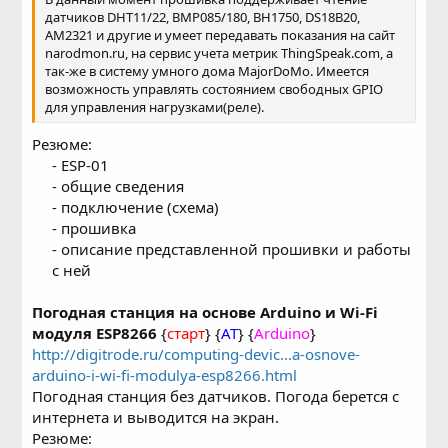
датчиков DHT11/22, BMP085/180, BH1750, DS18B20,
AM2321 и другие и умеет передавать показания на сайт
narodmon.ru, на сервис учета метрик ThingSpeak.com, а
так-же в систему умного дома MajorDoMo. Имеется
возможность управлять состоянием свободных GPIO
для управления нагрузками(реле).
Резюме:
- ESP-01
- общие сведения
- подключение (схема)
- прошивка
- описание представленной прошивки и работы
с ней​
Погодная станция на основе Arduino и Wi-Fi
модуля ESP8266
{
старт
} {
AT
} {
Arduino
}
http://digitrode.ru/computing-devic...a-osnove-
arduino-i-wi-fi-modulya-esp8266.html
Погодная станция без датчиков. Погода берется с
интернета и выводится на экран.
Резюме: