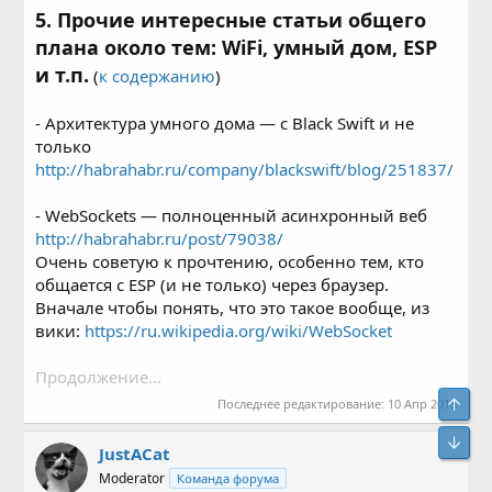
5. Прочие интересные статьи общего
плана около тем: WiFi, умный дом, ESP
и т.п.
(
к содержанию
)
- Архитектура умного дома — с Black Swift и не
только
http://habrahabr.ru/company/blackswift/blog/251837/
- WebSockets — полноценный асинхронный веб
http://habrahabr.ru/post/79038/
Очень советую к прочтению, особенно тем, кто
общается с ESP (и не только) через браузер.
Вначале чтобы понять, что это такое вообще, из
вики:
https://ru.wikipedia.org/wiki/WebSocket
Продолжение...
Свер
Последнее редактирование:
10 Апр 2015
Сниз
JustACat
Moderator
Команда форума