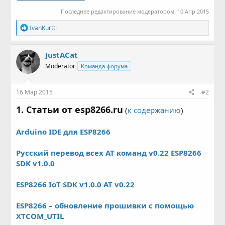
Последнее редактирование модератором:
10 Апр 2015
Р
IvanKurtti
е
а
к
JustACat
ц
Moderator
Команда форума
и
и
:
16 Мар 2015
#2
1. Статьи от esp8266.ru
(
к содержанию
)
Arduino IDE для ESP8266
Русский перевод всех AT команд v0.22 ESP8266
SDK v1.0.0
ESP8266 IoT SDK v1.0.0 AT v0.22
ESP8266 – обновление прошивки с помощью
XTCOM_UTIL