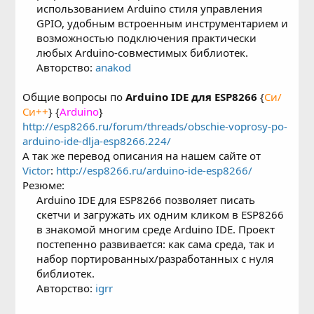
использованием Arduino стиля управления
GPIO, удобным встроенным инструментарием и
возможностью подключения практически
любых Arduino-совместимых библиотек.
Авторство:
anakod
Общие вопросы по
Arduino IDE для ESP8266
{
Си/
Си++
} {
Arduino
}
http://esp8266.ru/forum/threads/obschie-voprosy-po-
arduino-ide-dlja-esp8266.224/
А так же перевод описания на нашем сайте от
Victor
:
http://esp8266.ru/arduino-ide-esp8266/
Резюме:
Arduino IDE для ESP8266 позволяет писать
скетчи и загружать их одним кликом в ESP8266
в знакомой многим среде Arduino IDE. Проект
постепенно развивается: как сама среда, так и
набор портированных/разработанных с нуля
библиотек.
Авторство:
igrr