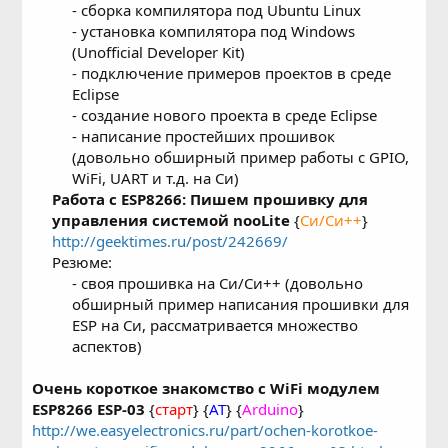
- сборка компилятора под Ubuntu Linux
- установка компилятора под Windows
(Unofficial Developer Kit)
- подключение примеров проектов в среде
Eclipse
- создание нового проекта в среде Eclipse
- написание простейших прошивок
(довольно обширный пример работы с GPIO,
WiFi, UART и т.д. на Си)​
Работа с ESP8266: Пишем прошивку для
управления системой nooLite
{
Си/Си++
}
http://geektimes.ru/post/242669/
Резюме:
- своя прошивка на Си/Си++ (довольно
обширный пример написания прошивки для
ESP на Си, рассматривается множество
аспектов)​
Очень короткое знакомство с WiFi модулем
ESP8266 ESP-03
{
старт
} {
AT
} {
Arduino
}
http://we.easyelectronics.ru/part/ochen-korotkoe-