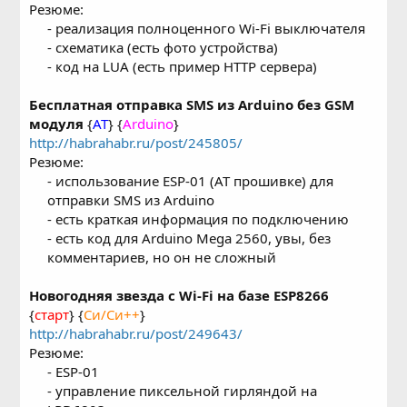
Резюме:
- реализация полноценного Wi-Fi выключателя
- схематика (есть фото устройства)
- код на LUA (есть пример HTTP сервера)​
Бесплатная отправка SMS из Arduino без GSM
модуля
{
AT
} {
Arduino
}
http://habrahabr.ru/post/245805/
Резюме:
- использование ESP-01 (AT прошивке) для
отправки SMS из Arduino
- есть краткая информация по подключению
- есть код для Arduino Mega 2560, увы, без
комментариев, но он не сложный​
Новогодняя звезда с Wi-Fi на базе ESP8266
{
старт
} {
Си/Си++
}
http://habrahabr.ru/post/249643/
Резюме:
- ESP-01
- управление пиксельной гирляндой на