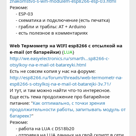
znakomstvo-s-wifi-modulem-esp8266-esp-03.html
Резюме:
- ESP-03
- схематика и подключение (есть печатка)
- грабли и траблы: AT + Arduino
- есть полезное в комментариях​
Web Термометр на WIFI esp8266 c отсылкой на
e-mail (от батарейки)
{
LUA
}
http://we.easyelectronics.ru/smarth...sp8266-c-
otsylkoy-na-e-mail-ot-batareyki.html
Есть не совсем копия у нас на форуме:
http://esp8266.ru/forum/threads/web-termometr-na-
esp8266-s-otsylkoj-na-e-mail-ot-batarejki-3v.71/
И тут, и там можно найти что-то интересное.
Еще есть тема продолжение про батарейное
питание: "
Как оптимально, с точки зрения
продолжительности работы, запитывать модуль от
батареек?
"
Резюме:
- работа на LUA с DS18b20
- отправка на LUA данных на свой скрипт в сети