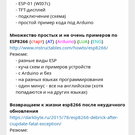
- ESP-01 (WI07c)
- TFT-дисплей
- подключение (схема)
- простой пример кода под Arduino​
Множество простых и не очень примеров по
ESP8266
{
старт
} {
AT
} {
Arduino
} {
LUA
} {
ENG
}
http://www.instructables.com/howto/esp8266/
Резюме:
- разные виды ESP
- куча схем и примеров устройств
- с Arduino и без
- на разных языках программирования
- один минус - все на английском (хотя
попадаются и на других языках)​
Возвращаем к жизни esp8266 после неудачного
обновления
https://darkbyte.ru/2015/78/esp8266-debrick-after-
ciupdate-fatal-exception/
Резюме: