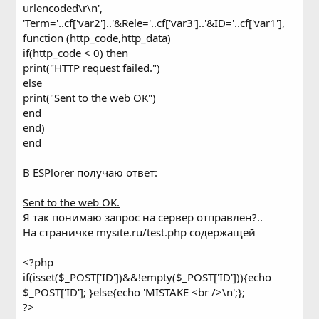
urlencoded\r\n',
'Term='..cf['var2']..'&Rele='..cf['var3']..'&ID='..cf['var1'],
function (http_code,http_data)
if(http_code < 0) then
print("HTTP request failed.")
else
print("Sent to the web OK")
end
end)
end
В ESPlorer получаю ответ:
Sent to the web OK.
Я так понимаю запрос на сервер отправлен?..
На страничке mysite.ru/test.php содержащей
<?php
if(isset($_POST['ID'])&&!empty($_POST['ID'])){echo
$_POST['ID']; }else{echo 'MISTAKE <br />\n';};
?>