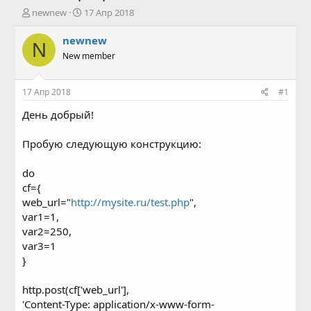
А
Д
newnew
17 Апр 2018
в
а
т
т
newnew
N
о
а
New member
р
н
т
а
е
ч
17 Апр 2018
#1
м
а
ы
л
День добрый!
а
Пробую следующую конструкцию:
do
cf={
web_url="
http://mysite.ru/test.php
",
var1=1,
var2=250,
var3=1
}
http.post(cf['web_url'],
'Content-Type: application/x-www-form-