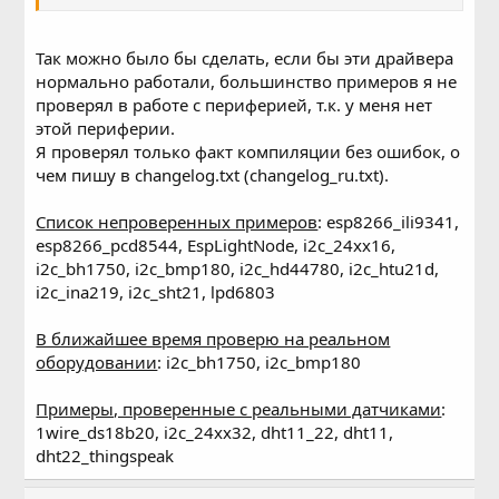
Так можно было бы сделать, если бы эти драйвера
нормально работали, большинство примеров я не
проверял в работе с периферией, т.к. у меня нет
этой периферии.
Я проверял только факт компиляции без ошибок, о
чем пишу в changelog.txt (changelog_ru.txt).
Список непроверенных примеров
: esp8266_ili9341,
esp8266_pcd8544, EspLightNode, i2c_24xx16,
i2c_bh1750, i2c_bmp180, i2c_hd44780, i2c_htu21d,
i2c_ina219, i2c_sht21, lpd6803
В ближайшее время проверю на реальном
оборудовании
: i2c_bh1750, i2c_bmp180
Примеры, проверенные с реальными датчиками
:
1wire_ds18b20, i2c_24xx32, dht11_22, dht11,
dht22_thingspeak