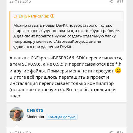
28 Фев 2015
#11
CHERTS написал(а):
Можно ставить новый DevKit поверх старого, только
старые хвосты будут оставаться, а так все будет рабочее.
А для своих проектов нужно создать отдельную папку,
например у меня это c:\Espressif\project, она не
удаляется при удалении DevKit
А папка с C:\Espressif\ESP8266_SDK переписывается,
а там SDK0.9.6, а не 0.9.5 и переписываются все *.h
и другие файлы. Примеры меня не интересуют
В итоге всё пришлось перетащить в проект и
инсталляция переписывает только компилятор
(остальное не требуется). Вот его бы отдельно и
надо.
CHERTS
Moderator
Команда форума
28 Фев 2015
#12