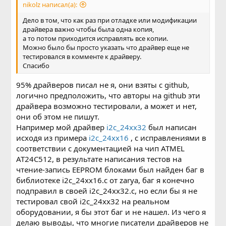
nikolz написал(а):
Дело в том, что как раз при отладке или модификации
драйвера важно чтобы была одна копия,
а то потом приходится исправлять все копии.
Можно было бы просто указать что драйвер еще не
тестировался в комменте к драйверу.
Спасибо
95% драйверов писал не я, они взяты с github,
логично предположить, что авторы на github эти
драйвера возможно тестировали, а может и нет,
они об этом не пишут.
Например мой драйвер
i2c_24xx32
был написан
исходя из примера
i2c_24xx16
, с исправлениями в
соответствии с документацией на чип ATMEL
AT24C512, в результате написания тестов на
чтение-запись EEPROM блоками был найден баг в
библиотеке i2c_24xx16.c от zarya, баг я конечно
подправил в своей i2c_24xx32.c, но если бы я не
тестировал свой i2c_24xx32 на реальном
оборудовании, я бы этот баг и не нашел. Из чего я
делаю выводы, что многие писатели драйверов не