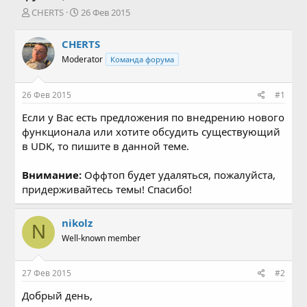
А
Д
CHERTS
26 Фев 2015
в
а
т
т
CHERTS
о
а
Moderator
Команда форума
р
н
т
а
е
ч
26 Фев 2015
#1
м
а
ы
л
Если у Вас есть предложения по внедрению нового
а
функционала или хотите обсудить существующий
в UDK, то пишите в данной теме.
Внимание:
Оффтоп будет удаляться, пожалуйста,
придерживайтесь темы! Спасибо!
nikolz
N
Well-known member
27 Фев 2015
#2
Добрый день,