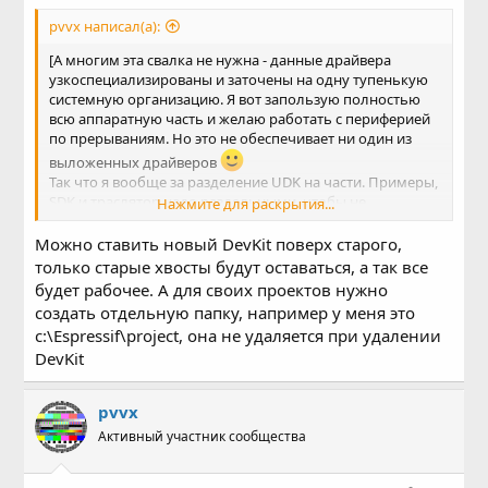
pvvx написал(а):
[А многим эта свалка не нужна - данные драйвера
узкоспециализированы и заточены на одну тупенькую
системную организацию. Я вот запользую полностью
всю аппаратную часть и желаю работать с периферией
по прерываниям. Но это не обеспечивает ни один из
выложенных драйверов
Так что я вообще за разделение UDK на части. Примеры,
SDK и траслятор надо раздельными, чтобы не
Нажмите для раскрытия...
переставляло всё на свете при обновлении. А то каждый
раз приходиться распаковывать и муторно вспоминать,
Можно ставить новый DevKit поверх старого,
что копировать и/или изменить/дополнить из старой
только старые хвосты будут оставаться, а так все
папки.
будет рабочее. А для своих проектов нужно
создать отдельную папку, например у меня это
c:\Espressif\project, она не удаляется при удалении
DevKit
pvvx
Активный участник сообщества