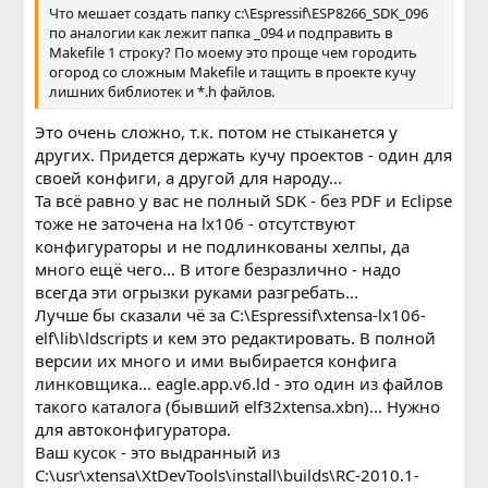
Что мешает создать папку c:\Espressif\ESP8266_SDK_096
по аналогии как лежит папка _094 и подправить в
Makefile 1 строку? По моему это проще чем городить
огород со сложным Makefile и тащить в проекте кучу
лишних библиотек и *.h файлов.
Это очень сложно, т.к. потом не стыканется у
других. Придется держать кучу проектов - один для
своей конфиги, а другой для народу...
Та всё равно у вас не полный SDK - без PDF и Eclipse
тоже не заточена на lx106 - отсутствуют
конфигураторы и не подлинкованы хелпы, да
много ещё чего... В итоге безразлично - надо
всегда эти огрызки руками разгребать...
Лучше бы сказали чё за C:\Espressif\xtensa-lx106-
elf\lib\ldscripts и кем это редактировать. В полной
версии их много и ими выбирается конфига
линковщика... eagle.app.v6.ld - это один из файлов
такого каталога (бывший elf32xtensa.xbn)... Нужно
для автоконфигуратора.
Ваш кусок - это выдранный из
C:\usr\xtensa\XtDevTools\install\builds\RC-2010.1-