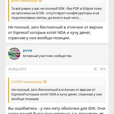
pvvx написал(а):
Та всё равно у вас не полный SDK - без PDF и Eclipse тоже
не заточена на lx106 - отсутствуют конфигураторы и не
подлинкованы хелпы, да много ещё чего...
Не полный, зато бесплатный в отличии от версии
от Espressif которые хотят NDA и кучу денег,
странная у них вообще позиция.
pvvx
Активный участник сообщества
28 Фев 2015
#15
CHERTS написал(а):
Не полный, зато бесплатный в отличии от версии от
Espressif которые хотят NDA и кучу денег, странная у них
вообще позиция.
Вы ошибаетесь - у них нету оболочки для SDK. Они
скоро вашей будут пользоваться, т.е. продавать её