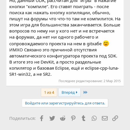
Но, данный UDK, рассчитан для "игры" в нажатие
кнопки "компиле". Его ставят поиграть - после
поиска как нажать кнопку копиляции, обычно,
пишут на форумы что что-то там не компилится. На
этом игра для большинства заканчивается. Больше
вопросов по нему ни у кого нет и не встречается
на форумах, да нет ни одного рабочего и
сопровождаемого проекта на нем в gitхабе
ИМХО Связано это причиной отсутствия
автоматического конфигуратора проекта под SDK.
В итоге это не DevKit, а просто раздельные
копилятор и базовая Eclipse, ещё и eclipse-cpp-luna-
SR1-win32, а не SR2.
Последнее редактирование:
2 Мар 2015
Last
1 из 4
Вперёд
Войдите или зарегистрируйтесь для ответа.
Facebook
Twitter
Reddit
Pinterest
Tumblr
WhatsApp
Электронн
Ссыл
Поделиться: