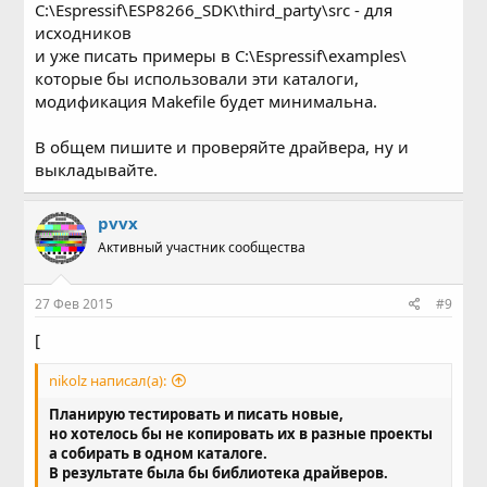
C:\Espressif\ESP8266_SDK\third_party\src - для
исходников
и уже писать примеры в C:\Espressif\examples\
которые бы использовали эти каталоги,
модификация Makefile будет минимальна.
В общем пишите и проверяйте драйвера, ну и
выкладывайте.
pvvx
Активный участник сообщества
27 Фев 2015
#9
[
nikolz написал(а):
Планирую тестировать и писать новые,
но хотелось бы не копировать их в разные проекты
а собирать в одном каталоге.
В результате была бы библиотека драйверов.