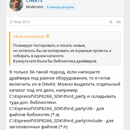
CHERTS
Moderator
Команда форума
27 Фев 2015
#8
nikolz написал(а):
Планирую тестировать и писать новые,
но хотелось бы не копировать их в разные проекты а
собирать в одном каталоге.
В результате была бы библиотека драйверов.
Я только ЗА такой подход, если напишите
драйвера под разное оборудование, то я готов
включить их в DevKit. Можно выделить отдельный
каталог под это дело, например
C:\Espressif\ESP8266_SDK\third_party и складывать
туда доп. библиотеки.
C:\Espressif\ESP8266_SDK\third_party\lib - для
файлов библиотек (*.a)
C:\Espressif\ESP8266_SDK\third_party\include - для
заголовочных файлов (*.h)