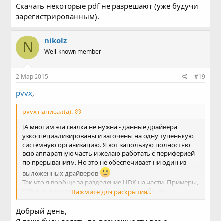
Скачать некоторые pdf не разрешают (уже будучи
зарегистрированным).
nikolz
N
Well-known member
2 Мар 2015
#19
pvvx
,
pvvx написал(а):
[А многим эта свалка не нужна - данные драйвера
узкоспециализированы и заточены на одну тупенькую
системную организацию. Я вот запользую полностью
всю аппаратную часть и желаю работать с периферией
по прерываниям. Но это не обеспечивает ни один из
выложенных драйверов
Так что я вообще за разделение UDK на части. Примеры,
SDK и траслятор надо раздельными, чтобы не
Нажмите для раскрытия...
переставляло всё на свете при обновлении. А то каждый
раз приходиться распаковывать и муторно вспоминать,
Добрый день,
что копировать и/или изменить/дополнить из старой
Я тоже буду делать по-возможности все с