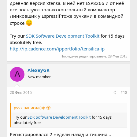
древняя версия xtensa. В ней нет ESP8266 и от неё
все пользуют только консольный компилятор.
Линковшик у Espressif тоже ручками в командной
строке
Try our
SDK Software Development Toolkit
for 15 days
absolutely free.
http://ip.cadence.com/ipportfolio/tensilica-ip
Последнее редактирование:
28 Фев 2015
AlexeyGR
A
New member
28 Фев 2015
#18
pvvx написал(а):
Try our
SDK Software Development Toolkit
for 15 days
absolutely free
Регистрировался 2 недели назад и тишина...