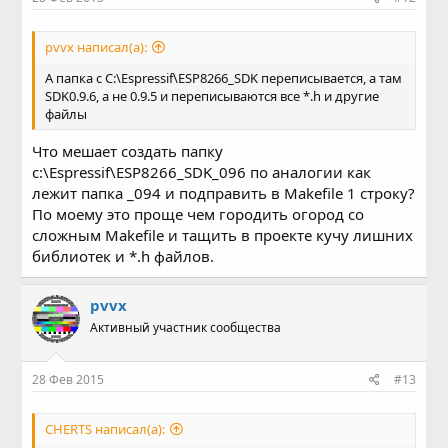
pvvx написал(а):
А папка с C:\Espressif\ESP8266_SDK переписывается, а там
SDK0.9.6, а не 0.9.5 и переписываются все *.h и другие
файлы
Что мешает создать папку
c:\Espressif\ESP8266_SDK_096 по аналогии как
лежит папка _094 и подправить в Makefile 1 строку?
По моему это проще чем городить огород со
сложным Makefile и тащить в проекте кучу лишних
библиотек и *.h файлов.
pvvx
Активный участник сообщества
28 Фев 2015
#13
CHERTS написал(а):