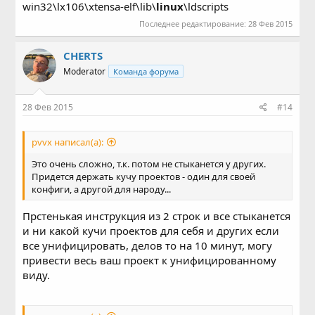
win32\lx106\xtensa-elf\lib\
linux
\ldscripts
Последнее редактирование:
28 Фев 2015
CHERTS
Moderator
Команда форума
28 Фев 2015
#14
pvvx написал(а):
Это очень сложно, т.к. потом не стыканется у других.
Придется держать кучу проектов - один для своей
конфиги, а другой для народу...
Прстенькая инструкция из 2 строк и все стыканется
и ни какой кучи проектов для себя и других если
все унифицировать, делов то на 10 минут, могу
привести весь ваш проект к унифицированному
виду.