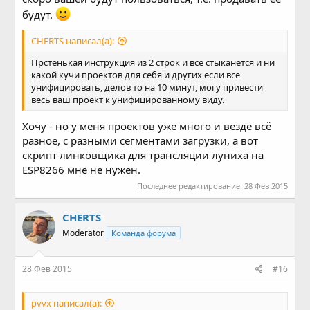
будут.
CHERTS написал(а):
Прстенькая инструкция из 2 строк и все стыканется и ни
какой кучи проектов для себя и других если все
унифицировать, делов то на 10 минут, могу привести
весь ваш проект к унифицированному виду.
Хочу - но у меня проектов уже много и везде всё
разное, c разными сегментами загрузки, а вот
скрипт линковщика для трансляции луниха на
ESP8266 мне не нужен.
Последнее редактирование:
28 Фев 2015
CHERTS
Moderator
Команда форума
28 Фев 2015
#16
pvvx написал(а):