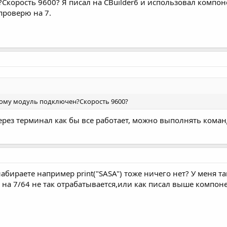
Скорость 9600? Я писал на CBuilder6 и использовал компо
проверю на 7.
рому модуль подключен?Скорость 9600?
 через терминал как бы все работает, можно выполнять коман
набираете например print("SASA") тоже ничего нет? У меня 
а на 7/64 не так отрабатывается,или как писал выше компоне