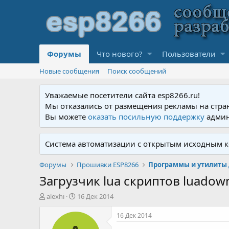
Форумы
Что нового?
Пользователи
Новые сообщения
Поиск сообщений
Уважаемые посетители сайта esp8266.ru!
Мы отказались от размещения рекламы на стра
Вы можете
оказать посильную поддержку
админ
Система автоматизации с открытым исходным к
Форумы
Прошивки ESP8266
Программы и утилиты 
Загрузчик lua скриптов luadow
А
Д
alexhi
16 Дек 2014
в
а
т
т
16 Дек 2014
о
а