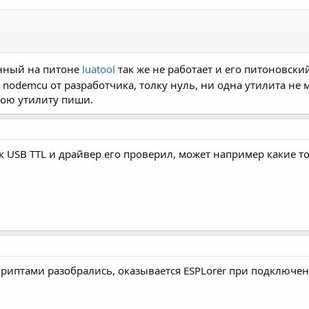
анный на питоне
luatool
так же не работает и его питоновски
odemcu от разработчика, толку нуль, ни одна утилита не 
свою утилиту пиши.
к USB TTL и драйвер его проверил, может например какие то
криптами разобрались, оказывается ESPLorer при подключени