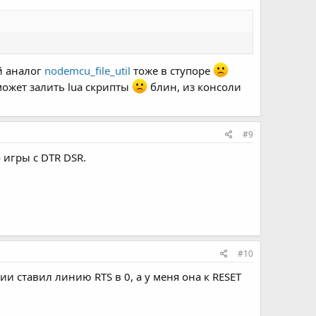
й аналог
nodemcu_file_util
тоже в ступоре
может залить lua скрипты
блин, из консоли
#9
 игры с DTR DSR.
#10
и ставил линию RTS в 0, а у меня она к RESET