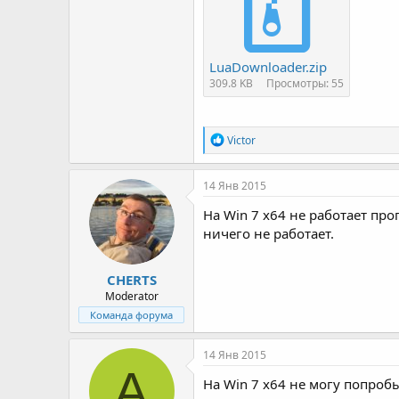
LuaDownloader.zip
309.8 KB
Просмотры: 55
Р
Victor
е
а
к
14 Янв 2015
ц
и
На Win 7 x64 не работает про
и
ничего не работает.
:
CHERTS
Moderator
Команда форума
14 Янв 2015
A
На Win 7 x64 не могу попробы