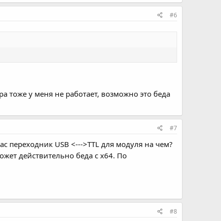
#6
тора тоже у меня не работает, возможно это беда
#7
вас переходник USB <--->TTL для модуля на чем?
жет действительно беда с x64. По
#8