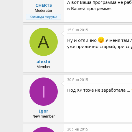
А вот Ваша программа не раб
CHERTS
в Вашей прогремме.
Moderator
Команда форума
15 Янв 2015
A
Ну и отлично
У меня там 
уже прилично старый,при сл
alexhi
Member
30 Янв 2015
I
Под XP тоже не заработала ...
Igor
New member
30 Янв 2015