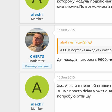
которому модуль подключен?
она глючит.По возможности 
alexhi
Member
15 Янв 2015
alexhi написал(а):
А COM порт она находит к кото
CHERTS
Да, находит, скорость 9600,
Moderator
Команда форума
15 Янв 2015
A
Хм.. А если в нижней строке 
300мс просто delay,может он
попробую отпишу.
alexhi
Member