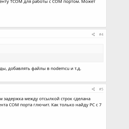
ненту TCOM для работы с COM портом. Может
#4
ды, добавлять файлы в nodemcu и т.д.
#5
там задержка между отсылкой строк сделана
нта COM порта глючит. Как только найду PC с 7