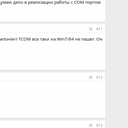
о думаю дело в реализации работы с COM портом
#11
понент TCOM все таки на Win7/64 не пашет. Он
#12
#13