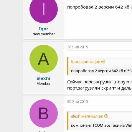
I
попробовал 2 версии 642 кб и
Igor
New member
30 Янв 2015
A
Igor написал(а):
попробовал 2 версии 642 кб и 59
alexhi
Сейчас перезагрузил ,новую 
Member
порт,загрузили скрипт и дал
30 Янв 2015
B
alexhi написал(а):
компонент TCOM все таки на Win