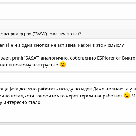
е например print("SASA") тоже ничего нет?
 File ни одна кнопка не активна, какой в этом смысл?
ывает, print("SASA") аналогично, собственно ESPlorer от Вик
нет и поэтому все грустно
бще Java должно работать всюду по идее.Даже не знаю, а у 
риво встал,хотя говорите что через терминал работает
Мо
 интересно стало.