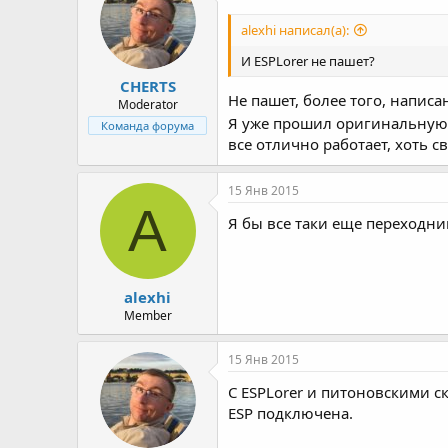
alexhi написал(а):
И ESPLorer не пашет?
CHERTS
Не пашет, более того, напис
Moderator
Я уже прошил оригинальную n
Команда форума
все отлично работает, хоть 
15 Янв 2015
A
Я бы все таки еще переходни
alexhi
Member
15 Янв 2015
C ESPLorer и питоновскими с
ESP подключена.