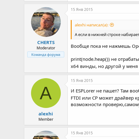
15 Янв 2015
alexhi написал(а):
А если в нижней строке набирает
CHERTS
Вообще пока не нажмешь Open
Moderator
Команда форума
print(node.heap()) не отрабат
x64 винды, но другой у меня 
15 Янв 2015
A
И ESPLorer не пашет? Там воо
FTDI или CP может драйвер к
возможности проверю,самому
alexhi
Member
15 Янв 2015