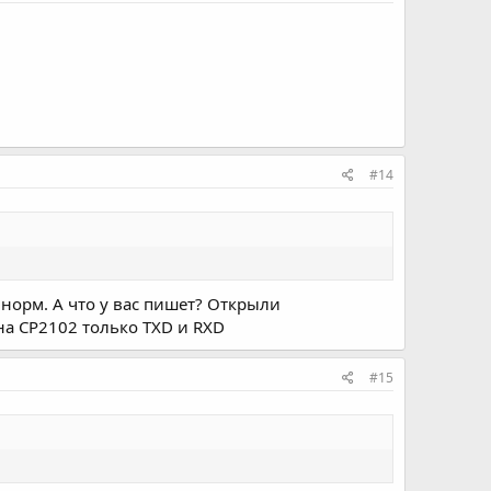
#14
 норм. А что у вас пишет? Открыли
на CP2102 только TXD и RXD
#15