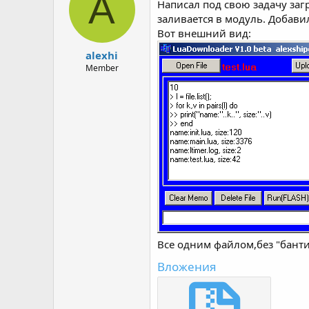
A
Написал под свою задачу заг
р
н
т
а
заливается в модуль. Добави
е
ч
Вот внешний вид:
м
а
alexhi
ы
л
а
Member
Все одним файлом,без "банти
Вложения