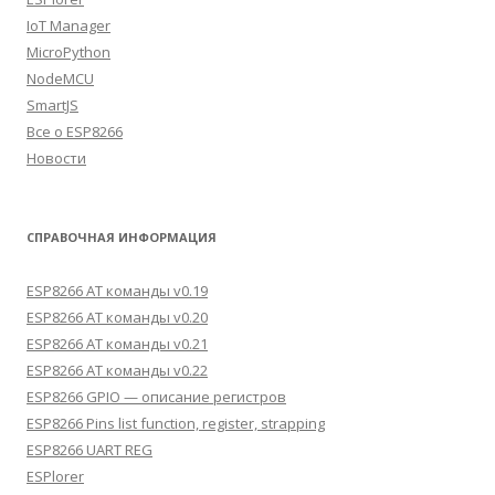
IoT Manager
MicroPython
NodeMCU
SmartJS
Все о ESP8266
Новости
СПРАВОЧНАЯ ИНФОРМАЦИЯ
ESP8266 AT команды v0.19
ESP8266 AT команды v0.20
ESP8266 AT команды v0.21
ESP8266 AT команды v0.22
ESP8266 GPIO — описание регистров
ESP8266 Pins list function, register, strapping
ESP8266 UART REG
ESPlorer