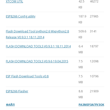
XTCOM UTIL
42.5
46272
KB
ESP8266 Config utility
187.9
27965
KB
Flash Download Tool python2.6 Wxpython2.8
509.6
3141
Release V0.9.3.1 18.11.2014
KB
FLASH DOWNLOAD TOOLS V0.9.3.1 18.11.2014
6.4
18797
MB
FLASH DOWNLOAD TOOLS V0.9.6 19.04.2015
7.5
12098
MB
ESP Flash Download Tools v0.8
7.5
10796
MB
ESP8266 Flasher
8.8
21909
MB
ФАЙЛ
РАЗМЕР
ЗАГРУЗОК