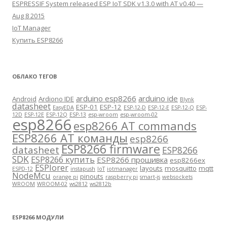
ESPRESSIF System released ESP IoT SDK v1.3.0 with AT v0.40 —
Aug 8 2015
IoT Manager
Купить ESP8266
ОБЛАКО ТЕГОВ
arduino esp8266
arduino ide
Android
Ardiono IDE
Blynk
datasheet
ESP-01
ESP-12
EasyEDA
ESP-12-D
ESP-12-E
ESP-12-Q
ESP-
12D
ESP-12E
ESP-12Q
ESP-13
esp-wroom
esp-wroom-02
esp8266
esp8266 AT commands
ESP8266 AT команды
esp8266
ESP8266 firmware
datasheet
ESP8266
SDK
ESP8266 купить
ESP8266 прошивка
esp8266ex
ESPlorer
layouts
mosquitto
mqtt
ESPD-12
instapush
IoT
iotmanager
NodeMcu
pinouts
orange pi
raspberry pi
smart-js
websockets
WROOM
WROOM-02
ws2812
ws2812b
ESP8266 МОДУЛИ