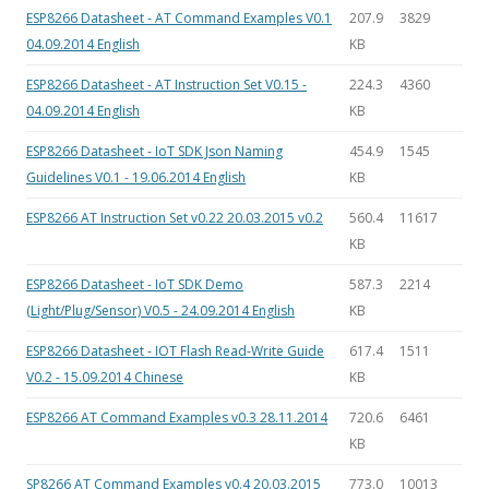
ESP8266 Datasheet - AT Command Examples V0.1
207.9
3829
04.09.2014 English
KB
ESP8266 Datasheet - AT Instruction Set V0.15 -
224.3
4360
04.09.2014 English
KB
ESP8266 Datasheet - IoT SDK Json Naming
454.9
1545
Guidelines V0.1 - 19.06.2014 English
KB
ESP8266 AT Instruction Set v0.22 20.03.2015 v0.2
560.4
11617
KB
ESP8266 Datasheet - IoT SDK Demo
587.3
2214
(Light/Plug/Sensor) V0.5 - 24.09.2014 English
KB
ESP8266 Datasheet - IOT Flash Read-Write Guide
617.4
1511
V0.2 - 15.09.2014 Chinese
KB
ESP8266 AT Command Examples v0.3 28.11.2014
720.6
6461
KB
SP8266 AT Command Examples v0.4 20.03.2015
773.0
10013