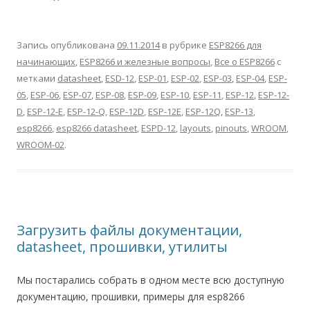
Запись опубликована
09.11.2014
в рубрике
ESP8266 для
начинающих
,
ESP8266 и железные вопросы
,
Все о ESP8266
с
метками
datasheet
,
ESD-12
,
ESP-01
,
ESP-02
,
ESP-03
,
ESP-04
,
ESP-
05
,
ESP-06
,
ESP-07
,
ESP-08
,
ESP-09
,
ESP-10
,
ESP-11
,
ESP-12
,
ESP-12-
D
,
ESP-12-E
,
ESP-12-Q
,
ESP-12D
,
ESP-12E
,
ESP-12Q
,
ESP-13
,
esp8266
,
esp8266 datasheet
,
ESPD-12
,
layouts
,
pinouts
,
WROOM
,
WROOM-02
.
Загрузить файлы документации,
datasheet, прошивки, утилиты
Мы постарались собрать в одном месте всю доступную
документацию, прошивки, примеры для esp8266