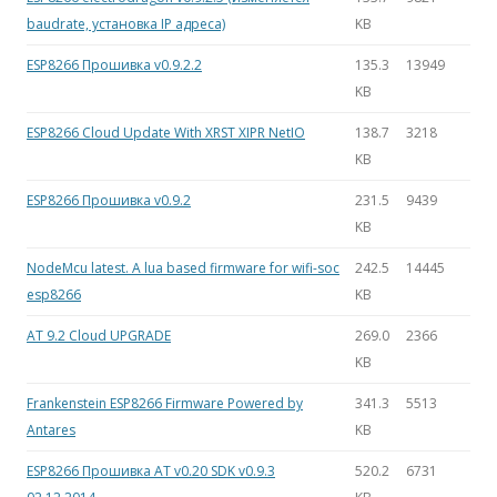
baudrate, установка IP адреса)
KB
ESP8266 Прошивка v0.9.2.2
135.3
13949
KB
ESP8266 Cloud Update With XRST XIPR NetIO
138.7
3218
KB
ESP8266 Прошивка v0.9.2
231.5
9439
KB
NodeMcu latest. A lua based firmware for wifi-soc
242.5
14445
esp8266
KB
AT 9.2 Cloud UPGRADE
269.0
2366
KB
Frankenstein ESP8266 Firmware Powered by
341.3
5513
Antares
KB
ESP8266 Прошивка AT v0.20 SDK v0.9.3
520.2
6731