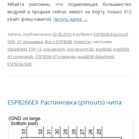
Мбайта (напомню, что подавляющее большинство
модулей в продаже сейчас имеют на борту только 512
кБайт флеш памяти).
Читать далее
→
Запись опубликована
03.05.2015
в рубрике
ESP8266 Espressif
SDK, AT прошивки
,
Все о ESP8266
,
Новости
с метками
datasheet
,
ESP-12
,
esp-wroom
,
esp-wroom-02
,
esp8266
,
esp8266
AT commands
,
ESP8266 AT команды
,
esp8266 datasheet
,
ESP8266 SDK
.
ESP8266EX Распиновка (pinouts) чипа