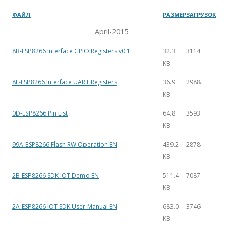
ФАЙЛ
РАЗМЕР
ЗАГРУЗОК
April-2015
8B-ESP8266 Interface GPIO Registers v0.1
32.3
3114
KB
8F-ESP8266 Interface UART Registers
36.9
2988
KB
0D-ESP8266 Pin List
64.8
3593
KB
99A-ESP8266 Flash RW Operation EN
439.2
2878
KB
2B-ESP8266 SDK IOT Demo EN
511.4
7087
KB
2A-ESP8266 IOT SDK User Manual EN
683.0
3746
KB