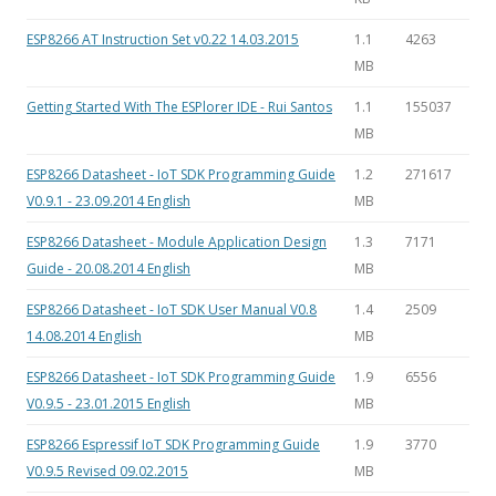
ESP8266 AT Instruction Set v0.22 14.03.2015
1.1
4263
MB
Getting Started With The ESPlorer IDE - Rui Santos
1.1
155037
MB
ESP8266 Datasheet - IoT SDK Programming Guide
1.2
271617
V0.9.1 - 23.09.2014 English
MB
ESP8266 Datasheet - Module Application Design
1.3
7171
Guide - 20.08.2014 English
MB
ESP8266 Datasheet - IoT SDK User Manual V0.8
1.4
2509
14.08.2014 English
MB
ESP8266 Datasheet - IoT SDK Programming Guide
1.9
6556
V0.9.5 - 23.01.2015 English
MB
ESP8266 Espressif IoT SDK Programming Guide
1.9
3770
V0.9.5 Revised 09.02.2015
MB