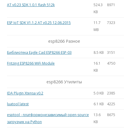
AT v0.23 SDK 1.0.1 flash 512k
524.3
8971
KB
ESP IoT SDK V1.1.2 AT v0.25 12.06.2015
11.7
7323
MB
esp8266 Разное
Библиотека Eagle Cad ESP8266 ESP-03
8.5 KB
3151
Fritzing ESP8266 WiFi Module
16.1
4750
KB
esp8266 Утилиты
IDA Plugin Xtensa v0.2
5.0 KB
2385
luatool latest
6.1 KB
4225
esptool - платформонезависимый open-source
13.6
8675
загрузчик на Python
KB