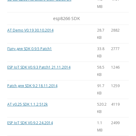
MB
esp8266 SDK
AT Demo V0.19 30.10.2014
28.7
2882
KB
Патч для SDK 0.9.5 Patch1
33.8
2777
KB
ESP IoT SDK V0.9.3 Patch1 21.11.2014
58.5
1246
KB
Patch для SDK 9.2 18.11.2014
91.7
1259
KB
AT v0.25 SDK 1.1.2 512k
520.2
4119
KB
ESP IoT SDK V0.9.2 24.2014
1.1
2499
MB