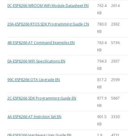
0C-ESP8266 WROOM WiFi Module Datasheet EN
762.4
2614
KB
20A-ESP8266 RTOS SDK Programming Guide CN
780.0
2362
KB
4B-ESP8266 AT Command Examples EN
783.4
5736
KB
0A-ESP8266 WiFi Specifications EN
794.3
2937
KB
99C-ESP8266 OTA Upgrade EN
817.2
2599
KB
2C-ESP8266 SDK Programming Guide EN
877.9
5867
KB
4A-ESP8266 AT Instrction Set EN
901.5
3330
KB
0B-ESP8266 Hardware User Guide EN
1.8
4731