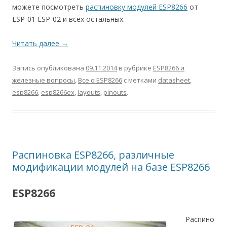
можете посмотреть
распиновку модулей ESP8266
от
ESP-01 ESP-02 и всех остальных.
Читать далее
→
Запись опубликована
09.11.2014
в рубрике
ESP8266 и
железные вопросы
,
Все о ESP8266
с метками
datasheet
,
esp8266
,
esp8266ex
,
layouts
,
pinouts
.
Распиновка ESP8266, различные
модификации модулей на базе ESP8266
ESP8266
Распино