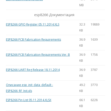
MB
esp8266 Документация
ESP8266 GPIO Register 05.11.2014.XLS
32.3
19889
KB
ESP8266 PCB Fabrication Requirements
36.9
1639
KB
ESP8266 PCB Fabrication Requirements Ver. B
36.9
1758
KB
ESP8266 UART Reg Release 18.11.2014
36.9
3787
KB
Описание esp_init_data_default -
49.2
3770
ESP8266_RF_Init.xls
KB
ESP8266 Pin List 05.11.2014.XLSX
66.1
6228
KB