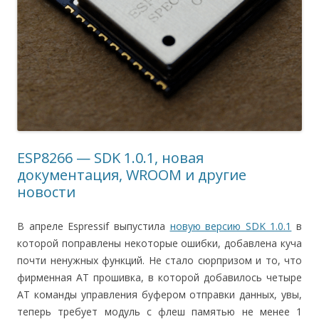
ESP8266 — SDK 1.0.1, новая
документация, WROOM и другие
новости
В апреле Espressif выпустила
новую версию SDK 1.0.1
в
которой поправлены некоторые ошибки, добавлена куча
почти ненужных функций. Не стало сюрпризом и то, что
фирменная AT прошивка, в которой добавилось четыре
AT команды управления буфером отправки данных, увы,
теперь требует модуль с флеш памятью не менее 1