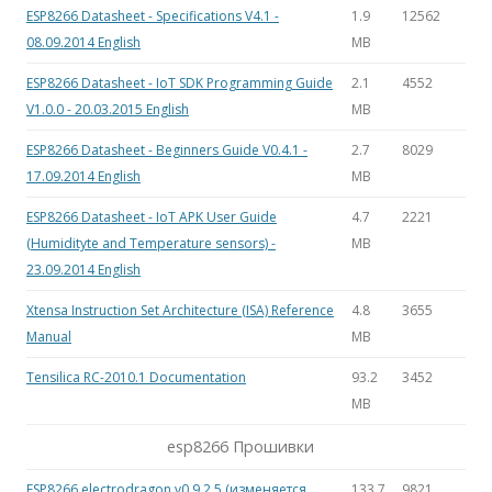
ESP8266 Datasheet - Specifications V4.1 -
1.9
12562
08.09.2014 English
MB
ESP8266 Datasheet - IoT SDK Programming Guide
2.1
4552
V1.0.0 - 20.03.2015 English
MB
ESP8266 Datasheet - Beginners Guide V0.4.1 -
2.7
8029
17.09.2014 English
MB
ESP8266 Datasheet - IoT APK User Guide
4.7
2221
(Humidityte and Temperature sensors) -
MB
23.09.2014 English
Xtensa Instruction Set Architecture (ISA) Reference
4.8
3655
Manual
MB
Tensilica RC-2010.1 Documentation
93.2
3452
MB
esp8266 Прошивки
ESP8266 electrodragon v0.9.2.5 (изменяется
133.7
9821