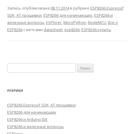
Запись опубликована
08.11.2014
в рубрике
ESP8266 Espressif
SDK, AT прошивки
,
ESP8266 для начинающих
,
ESP8266 и
железные вопросы
,
ESPlorer
,
MicroPython
,
NodeMCU
,
Все о
ESP8266
с метками
datasheet
,
esp8266
,
ESP8266 купить
.
Найти:
РУБРИКИ
ESP8266 Espressif SDK, AT прошивки
ESP8266 для начинающих
ESP8266 и Arduino IDE
ESP8266 и железные вопросы
ESPlorer