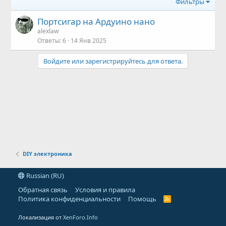
Фильтры
Портсигар на Ардуино нано
alexlaw
Ответы
6
14 Янв 2025
Войдите или зарегистрируйтесь для ответа.
DIY электроника
Russian (RU)
Обратная связь
Условия и правила
Политика конфиденциальности
Помощь
R
S
S
Локализация от
XenForo.Info