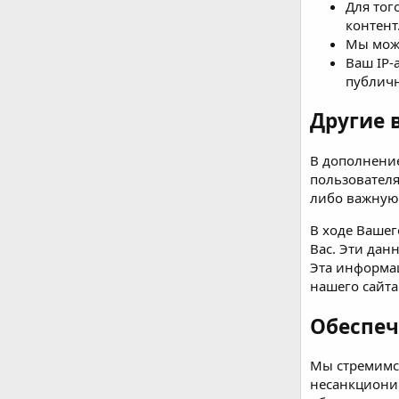
Для тог
контент
Мы може
Ваш IP-
публич
Другие 
В дополнение
пользователя
либо важную 
В ходе Ваше
Вас. Эти дан
Эта информац
нашего сайта
Обеспеч
Мы стремимся
несанкциони