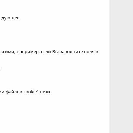
ледующее:
я ими, например, если Вы заполните поля в
:
ии файлов cookie" ниже.
: