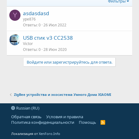
Фильтры
asdasdasd
Y
ype876
Ответы
0
26 Июл 2022
USB стик v3 CC2538
Victor
Ответы
0
28 Июн 2020
Войдите или зарегистрируйтесь для ответа.
ZigBee устройства и экосистема Умного Дома XIAOMI
Russian (RU)
Обратная связь
Условия и правила
Политика конфиденциальности
Помощь
R
S
S
Локализация от
XenForo.Info