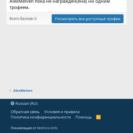
AlexMelven пока не награждён(ена) ни одним
трофеем.
Всего баллов: 0
Посмотреть все доступные трофеи
AlexMelven
Russian (RU)
Обратная связь
Условия и правила
Политика конфиденциальности
Помощь
R
S
S
Локализация от
XenForo.Info