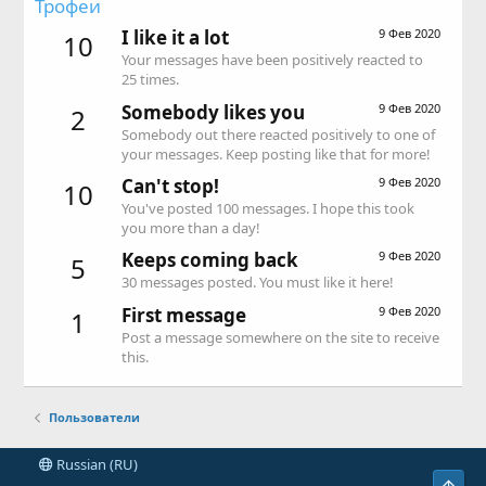
Трофеи
I like it a lot
9 Фев 2020
10
Your messages have been positively reacted to
25 times.
Somebody likes you
9 Фев 2020
2
Somebody out there reacted positively to one of
your messages. Keep posting like that for more!
Can't stop!
9 Фев 2020
10
You've posted 100 messages. I hope this took
you more than a day!
Keeps coming back
9 Фев 2020
5
30 messages posted. You must like it here!
First message
9 Фев 2020
1
Post a message somewhere on the site to receive
this.
Пользователи
Russian (RU)
Свер