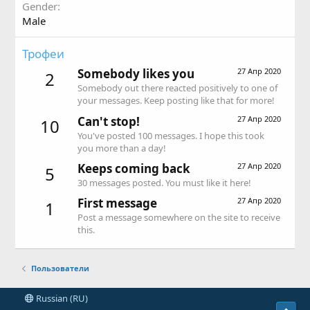
Gender
Male
Трофеи
Somebody likes you
27 Апр 2020
2
Somebody out there reacted positively to one of
your messages. Keep posting like that for more!
Can't stop!
27 Апр 2020
10
You've posted 100 messages. I hope this took
you more than a day!
Keeps coming back
27 Апр 2020
5
30 messages posted. You must like it here!
First message
27 Апр 2020
1
Post a message somewhere on the site to receive
this.
Пользователи
Russian (RU)