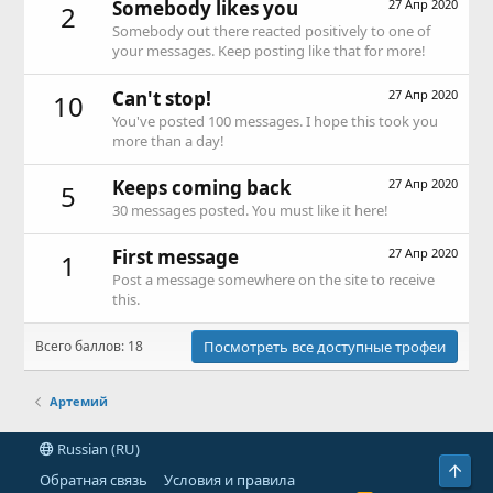
Somebody likes you
27 Апр 2020
2
Somebody out there reacted positively to one of
your messages. Keep posting like that for more!
Can't stop!
27 Апр 2020
10
You've posted 100 messages. I hope this took you
more than a day!
Keeps coming back
27 Апр 2020
5
30 messages posted. You must like it here!
First message
27 Апр 2020
1
Post a message somewhere on the site to receive
this.
Всего баллов: 18
Посмотреть все доступные трофеи
Артемий
Russian (RU)
Свер
Обратная связь
Условия и правила