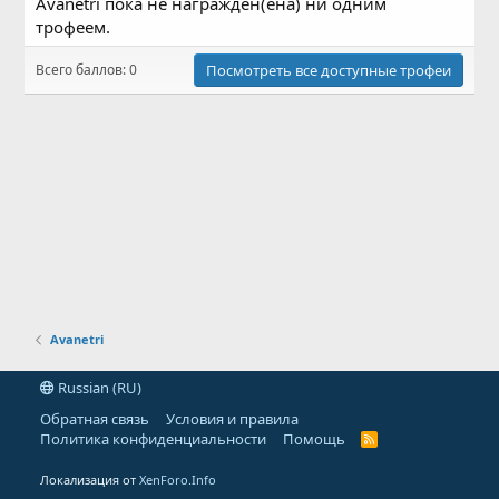
Avanetri пока не награждён(ена) ни одним
трофеем.
Всего баллов: 0
Посмотреть все доступные трофеи
Avanetri
Russian (RU)
Обратная связь
Условия и правила
Политика конфиденциальности
Помощь
R
S
S
Локализация от
XenForo.Info