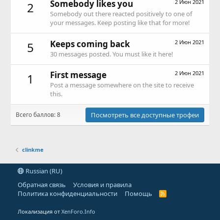
Somebody likes you
2 Июн 2021
2
Somebody out there reacted positively to one of
your messages. Keep posting like that for more!
Keeps coming back
2 Июн 2021
5
30 messages posted. You must like it here!
First message
2 Июн 2021
1
Post a message somewhere on the site to receive
this.
Всего баллов: 8
Посмотреть все доступные трофеи
clinkme
Russian (RU)
Обратная связь
Условия и правила
Политика конфиденциальности
Помощь
R
S
S
Локализация от
XenForo.Info