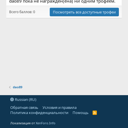
dao89 пока не награждён(ена) ни одним трофеем.
Всего баллов: 0
Посмотреть все доступные трофеи
dao89
Russian (RU)
Обратная связь
Условия и правила
Политика конфиденциальности
Помощь
R
S
S
Локализация от
XenForo.Info