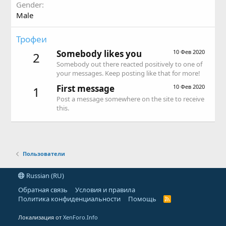
Gender
Male
Трофеи
Somebody likes you
10 Фев 2020
2
Somebody out there reacted positively to one of
your messages. Keep posting like that for more!
First message
10 Фев 2020
1
Post a message somewhere on the site to receive
this.
Пользователи
Russian (RU)
Обратная связь
Условия и правила
Политика конфиденциальности
Помощь
R
S
S
Локализация от
XenForo.Info