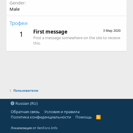
Gender
Male
Трофеи
First message
3 Мар 2020
1
Post a message somewhere on the site to receive
this.
Пользователи
Russian (RU)
Обратная связь
Условия и правила
Политика конфиденциальности
Помощь
R
S
S
Локализация от
XenForo.Info