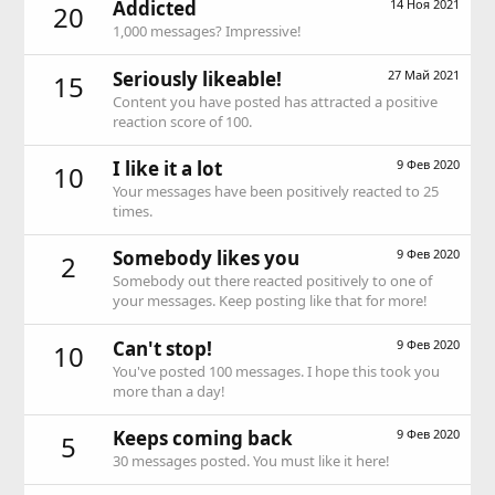
Addicted
14 Ноя 2021
20
1,000 messages? Impressive!
Seriously likeable!
27 Май 2021
15
Content you have posted has attracted a positive
reaction score of 100.
I like it a lot
9 Фев 2020
10
Your messages have been positively reacted to 25
times.
Somebody likes you
9 Фев 2020
2
Somebody out there reacted positively to one of
your messages. Keep posting like that for more!
Can't stop!
9 Фев 2020
10
You've posted 100 messages. I hope this took you
more than a day!
Keeps coming back
9 Фев 2020
5
30 messages posted. You must like it here!