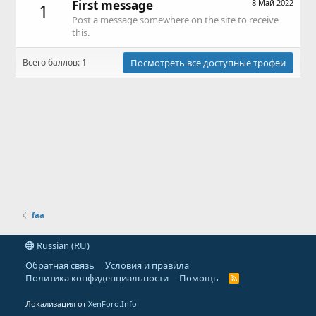
First message
8 Май 2022
1
Post a message somewhere on the site to receive
this.
Всего баллов: 1
Посмотреть все доступные трофеи
faa
Russian (RU)
Обратная связь
Условия и правила
Политика конфиденциальности
Помощь
R
S
S
Локализация от
XenForo.Info