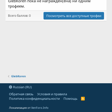
GlebKoren пока не награждён(ена) ни одним
трофеем.
Всего баллов: 0
Посмотреть все доступные трофеи
GlebKoren
Russian (RU)
Обратная связь
Условия и правила
Политика конфиденциальности
Помощь
R
S
S
Локализация от
XenForo.Info