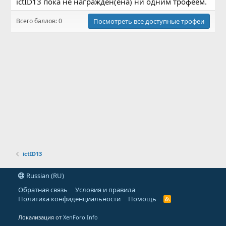
ictID13 пока не награждён(ена) ни одним трофеем.
Всего баллов: 0
Посмотреть все доступные трофеи
ictID13
Russian (RU)
Обратная связь
Условия и правила
Политика конфиденциальности
Помощь
R
S
S
Локализация от
XenForo.Info