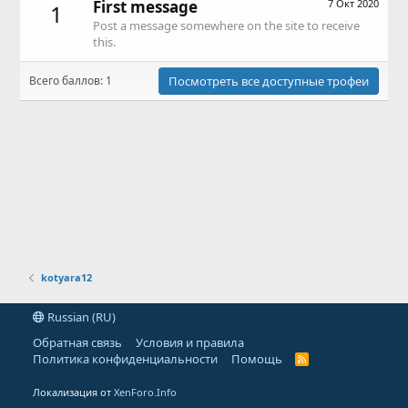
First message
7 Окт 2020
1
Post a message somewhere on the site to receive
this.
Всего баллов: 1
Посмотреть все доступные трофеи
kotyara12
Russian (RU)
Обратная связь
Условия и правила
Политика конфиденциальности
Помощь
R
S
S
Локализация от
XenForo.Info