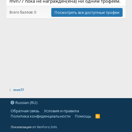
mvn77 пока не награждён(ена) ни одним трофеем.
Всего баллов: 0
Посмотреть все доступные трофеи
mvn77
Russian (RU)
Обратная связь
Условия и правила
Политика конфиденциальности
Помощь
R
S
S
Локализация от
XenForo.Info