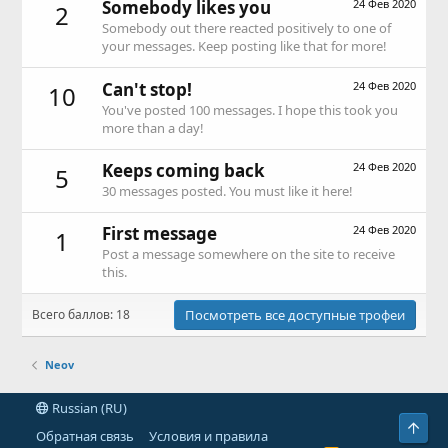
Somebody likes you
24 Фев 2020
2
Somebody out there reacted positively to one of
your messages. Keep posting like that for more!
Can't stop!
24 Фев 2020
10
You've posted 100 messages. I hope this took you
more than a day!
Keeps coming back
24 Фев 2020
5
30 messages posted. You must like it here!
First message
24 Фев 2020
1
Post a message somewhere on the site to receive
this.
Всего баллов: 18
Посмотреть все доступные трофеи
Neov
Russian (RU)
Свер
Обратная связь
Условия и правила