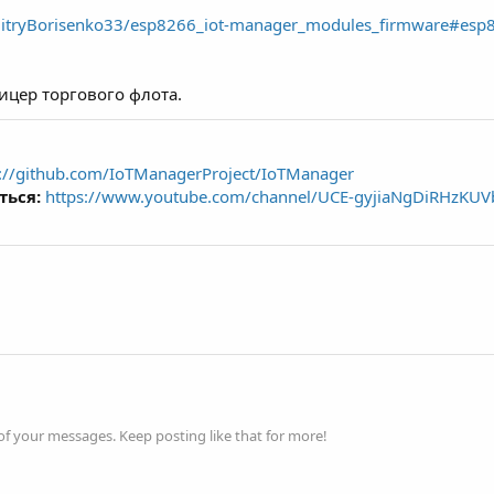
mitryBorisenko33/esp8266_iot-manager_modules_firmware#esp
ицер торгового флота.
s://github.com/IoTManagerProject/IoTManager
ться:
https://www.youtube.com/channel/UCE-gyjiaNgDiRHzKU
f your messages. Keep posting like that for more!