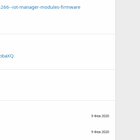
8266--iot-manager-modules-firmware
VbbaXQ
9 Фев 2020
9 Фев 2020