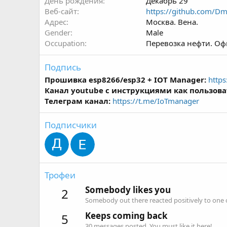
День рождения
Декабрь 29
Веб-сайт
https://github.com/D
Адрес
Москва. Вена.
Gender
Male
Occupation
Перевозка нефти. Оф
Подпись
Прошивка esp8266/esp32 + IOT Manager:
http
Канал youtube с инструкциями как пользова
Телеграм канал:
https://t.me/IoTmanager
Подписчики
Трофеи
Somebody likes you
2
Somebody out there reacted positively to one o
Keeps coming back
5
30 messages posted. You must like it here!