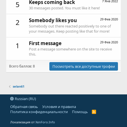
Keeps coming back
7 Янв 2022
5
30 messages posted. You must like it here!
Somebody likes you
29 Фев 2020
2
Somebody out there reacted positively to one of
your messages. Keep posting like that for more!
First message
29 Фев 2020
1
Post a message somewhere on the site to receive
this.
Всего баллов: 8
Посмотреть все доступные трофеи
selan61
Russian (RU)
Обратная связь
Условия и правила
Политика конфиденциальности
Помощь
R
S
S
Локализация от
XenForo.Info