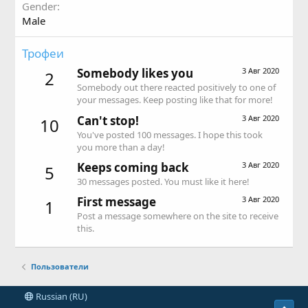
Gender
Male
Трофеи
Somebody likes you
3 Авг 2020
2
Somebody out there reacted positively to one of
your messages. Keep posting like that for more!
Can't stop!
3 Авг 2020
10
You've posted 100 messages. I hope this took
you more than a day!
Keeps coming back
3 Авг 2020
5
30 messages posted. You must like it here!
First message
3 Авг 2020
1
Post a message somewhere on the site to receive
this.
Пользователи
Russian (RU)