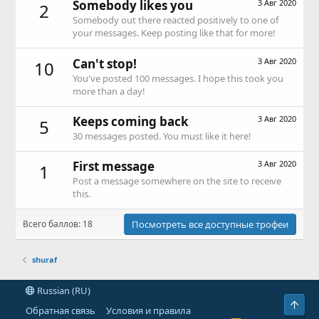
Somebody likes you
3 Авг 2020
2
Somebody out there reacted positively to one of
your messages. Keep posting like that for more!
Can't stop!
3 Авг 2020
10
You've posted 100 messages. I hope this took you
more than a day!
Keeps coming back
3 Авг 2020
5
30 messages posted. You must like it here!
First message
3 Авг 2020
1
Post a message somewhere on the site to receive
this.
Всего баллов: 18
Посмотреть все доступные трофеи
shuraf
Russian (RU)
Свер
Обратная связь
Условия и правила