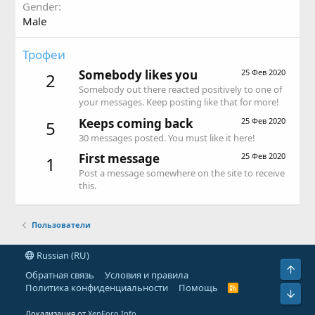
Gender
Male
Трофеи
Somebody likes you
25 Фев 2020
2
Somebody out there reacted positively to one of
your messages. Keep posting like that for more!
Keeps coming back
25 Фев 2020
5
30 messages posted. You must like it here!
First message
25 Фев 2020
1
Post a message somewhere on the site to receive
this.
Пользователи
Russian (RU)
Свер
Обратная связь
Условия и правила
Политика конфиденциальности
Помощь
R
Сниз
S
S
Локализация от
XenForo.Info