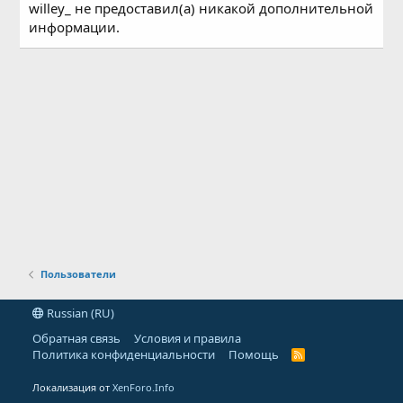
willey_ не предоставил(а) никакой дополнительной
информации.
Пользователи
Russian (RU)
Обратная связь
Условия и правила
Политика конфиденциальности
Помощь
R
S
S
Локализация от
XenForo.Info