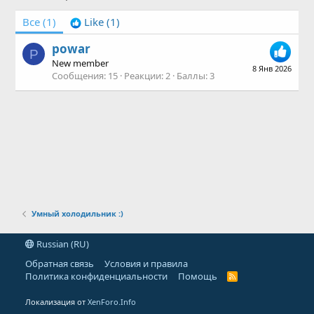
Все
(1)
Like
(1)
powar
P
New member
8 Янв 2026
Сообщения
15
Реакции
2
Баллы
3
Умный холодильник :)
Russian (RU)
Обратная связь
Условия и правила
Политика конфиденциальности
Помощь
R
S
S
Локализация от
XenForo.Info