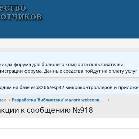
ницах форума для большего комфорта пользователей.
истрации форума. Данные средства пойдут на оплату услуг 
одом на базе esp8266/esp32 микроконтроллеров и приложе
вок
Разработка ‘библиотеки’ малого webсервера на esp8266.
акции к сообщению №918