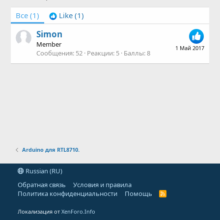
Все
(1)
Like
(1)
Simon
Member
1 Май 2017
Сообщения
52
Реакции
5
Баллы
8
Arduino для RTL8710.
Russian (RU)
Обратная связь
Условия и правила
Политика конфиденциальности
Помощь
R
S
S
Локализация от
XenForo.Info