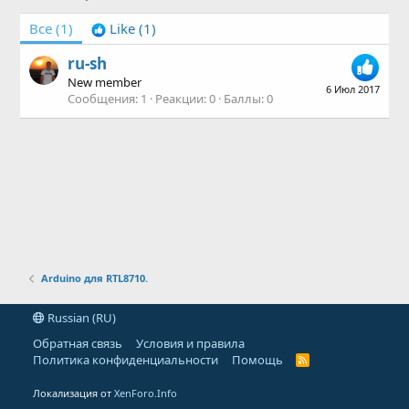
Все
(1)
Like
(1)
ru-sh
New member
6 Июл 2017
Сообщения
1
Реакции
0
Баллы
0
Arduino для RTL8710.
Russian (RU)
Обратная связь
Условия и правила
Политика конфиденциальности
Помощь
R
S
S
Локализация от
XenForo.Info