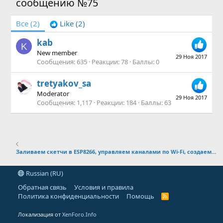
сообщению №75
Все
(2)
Like
(2)
kab
K
New member
29 Ноя 2017
Сообщения
635
Реакции
78
Баллы
0
tretyakov_sa
Moderator
29 Ноя 2017
Сообщения
1,117
Реакции
184
Баллы
63
Заливаем скетчи в ESP8266, управляем каналами по Wi-Fi, создаем свои сети.
Russian (RU)
Обратная связь
Условия и правила
Политика конфиденциальности
Помощь
R
S
S
Локализация от
XenForo.Info